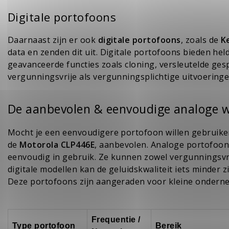
Digitale portofoons
Daarnaast zijn er ook
digitale portofoons
, zoals de
K
data en zenden dit uit. Digitale portofoons bieden he
geavanceerde functies zoals cloning, versleutelde ges
vergunningsvrije als vergunningsplichtige uitvoeringe
De aanbevolen & eenvoudige analoge wa
Mocht je een eenvoudigere portofoon willen gebruike
de
Motorola CLP446E
, aanbevolen. Analoge portofoons
eenvoudig in gebruik. Ze kunnen zowel vergunningsvri
digitale modellen kan de geluidskwaliteit iets minder 
Deze portofoons zijn aangeraden voor kleine onderne
Frequentie /
Type portofoon
Bereik