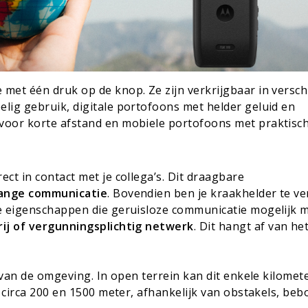
met één druk op de knop. Ze zijn verkrijgbaar in versch
lig gebruik, digitale portofoons met helder geluid en
voor korte afstand en mobiele portofoons met praktisc
ect in contact
met je collega’s. Dit draagbare
lange communicatie
. Bovendien ben je kraakhelder
te
ve
he eigenschappen die
geruisloze communicatie
mogelijk 
ij of vergunningsplichtig netwerk
. Dit hangt af van he
 van de omgeving. In open terrein kan dit enkele kilomete
n circa 200 en 1500 meter, afhankelijk van obstakels, be