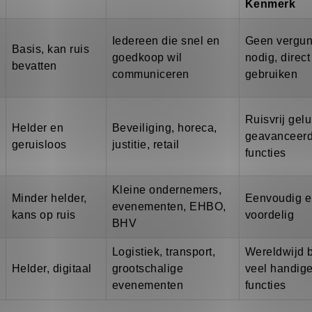
Kenmerk
Iedereen die snel en
Geen vergun
Basis, kan ruis
goedkoop wil
nodig, direct
bevatten
communiceren
gebruiken
Ruisvrij gelu
Helder en
Beveiliging, horeca,
geavanceer
geruisloos
justitie, retail
functies
Kleine ondernemers,
Minder helder,
Eenvoudig 
evenementen, EHBO,
kans op ruis
voordelig
BHV
Logistiek, transport,
Wereldwijd b
Helder, digitaal
grootschalige
veel handig
evenementen
functies