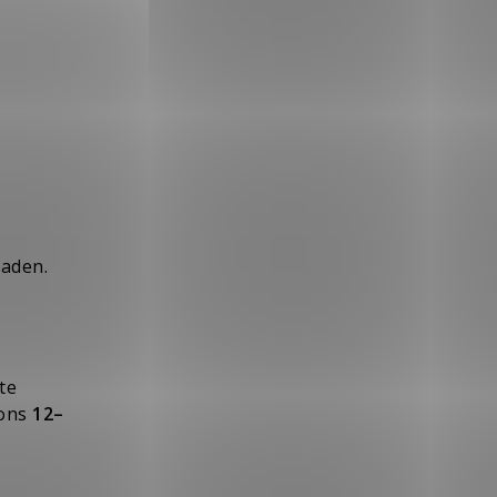
raden.
te
oons
12–