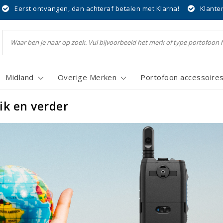
Eerst ontvangen, dan achteraf betalen met Klarna!
Klante
Midland
Overige Merken
Portofoon accessoire
ik en verder