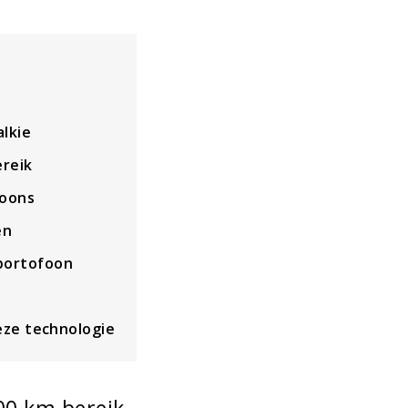
lkie
ereik
foons
en
portofoon
eze technologie