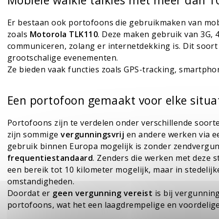
Mobiele walkie talkies met meer dan 1
Er bestaan ook portofoons die gebruikmaken van mobie
zoals
Motorola TLK110
. Deze maken gebruik van 3G, 
communiceren, zolang er internetdekking is. Dit soort 
grootschalige evenementen.
Ze bieden vaak functies zoals GPS-tracking, smartph
Een portofoon gemaakt voor elke situa
Portofoons zijn te verdelen onder verschillende soort
zijn sommige
vergunningsvrij
en andere werken via ee
gebruik binnen Europa mogelijk is zonder zendvergun
frequentiestandaard
. Zenders die werken met deze s
een bereik tot 10 kilometer mogelijk, maar in stedelijk
omstandigheden.
Doordat er
geen vergunning vereist
is bij vergunnin
portofoons, wat het een laagdrempelige en voordelige