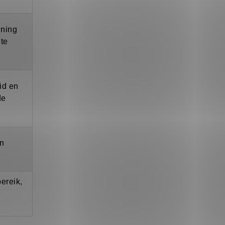
ning
 te
id en
de
en
ereik,
e