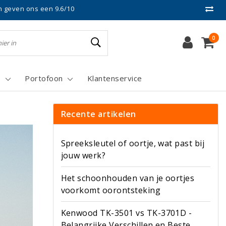
n geven ons een 9.6/10
0
s
Portofoon
Klantenservice
Recente artikelen
Spreeksleutel of oortje, wat past bij
jouw werk?
Het schoonhouden van je oortjes
voorkomt oorontsteking
Kenwood TK-3501 vs TK-3701D -
Belangrijke Verschillen en Beste