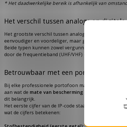
* Het daadwerkelijke bereik is afhankelijk van omstan
Het verschil tussen analoge en digital
Het grootste verschil tussen analoge en digitale portof
eenvoudiger en voordeliger, maar gevoeliger voor ruis.
Beide typen kunnen zowel vergunningsvrij als met ve
door de frequentieband (UHF/VHF) en de omgeving dan 
Betrouwbaar met een portofoon comm
Bij elke professionele portofoon mag een
IP-certifice
aan wat de
mate van bescherming
is
tegen stof en v
dit belangrijk.
Het eerste cijfer van de IP-code staat voor stofbesten
wat de cijfers betekenen:
Stofbestendigheid (eerste getal):