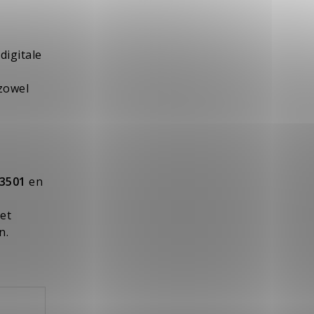
digitale
 zowel
3501
en
et
n.