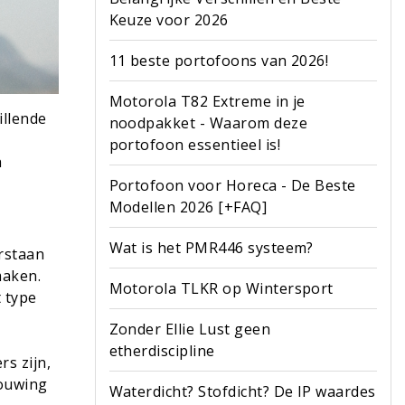
Keuze voor 2026
11 beste portofoons van 2026!
Motorola T82 Extreme in je
illende
noodpakket - Waarom deze
portofoon essentieel is!
h
Portofoon voor Horeca - De Beste
Modellen 2026 [+FAQ]
Wat is het PMR446 systeem?
rstaan
maken.
Motorola TLKR op Wintersport
t type
Zonder Ellie Lust geen
etherdiscipline
rs zijn,
bouwing
Waterdicht? Stofdicht? De IP waardes