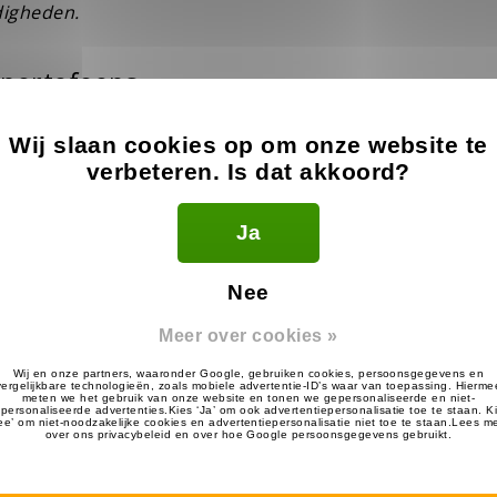
digheden.
e portofoons
oons zit in de techniek en functionaliteiten. Analoog is
Wij slaan cookies op om onze website te
 Digitaal biedt een beter geluid, meer functies en geen 
verbeteren. Is dat akkoord?
rgunning worden gebruikt. Het bereik wordt meer beïnv
door het type technologie zelf.
Ja
uniceren
Nee
ring
niet ontbreken. Dit staat voor Ingress Protection en
Meer over cookies »
ocht
. Vooral in sectoren als de bouw en outdooromgevi
digheid, het tweede voor waterbestendigheid. Hieronder z