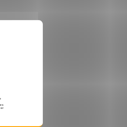
ruis.
loed
 geeft
ngen is
ie je