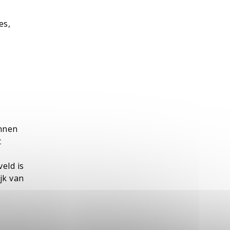
es,
innen
t
eld is
jk van