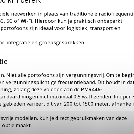
00 km bereik
le netwerken in plaats van traditionele radiofrequenti
4G, 5G of
Wi-Fi
. Hierdoor kun je praktisch onbeperkt
portofoons zijn ideaal voor logistiek, transport en
one-integratie en groepsgesprekken.
tie
en. Niet alle portofoons zijn vergunningsvrij. Om te beg
n vergunningsplichtige frequentieband. Dit houdt in da
ning, zolang deze voldoen aan de
PMR446
-
tandaard mogen met maximaal 0,5 watt zenden. In open v
e gebieden varieert dit van 200 tot 1500 meter, afhankeli
gsvrije modellen, kun je direct gebruikmaken van deze
 optie maakt.