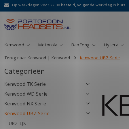
Op werkdagen voor 22:00 besteld, volgende werkdag in huis
Kenwood
Motorola
BaoFeng
Hytera
Terug naar Kenwood
|
Kenwood
Kenwood UBZ Serie
Categorieën
Kenwood TK Serie
Kenwood WD Serie
Kenwood NX Serie
Kenwood UBZ Serie
UBZ-LJ8