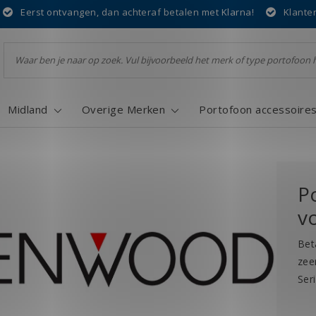
Eerst ontvangen, dan achteraf betalen met Klarna!
Klante
Midland
Overige Merken
Portofoon accessoire
P
v
Bet
zee
Ser