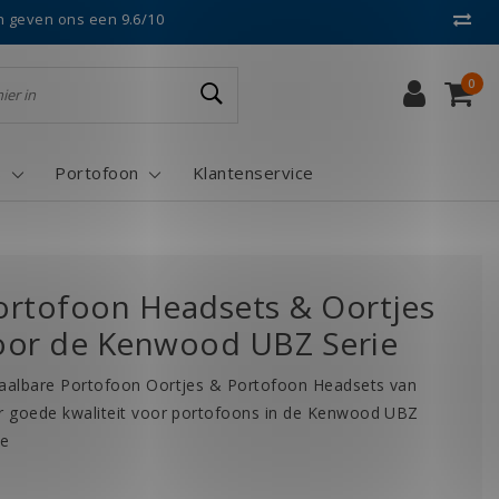
n geven ons een 9.6/10
0
s
Portofoon
Klantenservice
ortofoon Headsets & Oortjes
oor de Kenwood UBZ Serie
aalbare Portofoon Oortjes & Portofoon Headsets van
r goede kwaliteit voor portofoons in de Kenwood UBZ
ie