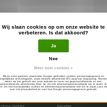
Wij slaan cookies op om onze website te
verbeteren. Is dat akkoord?
Ja
Nee
UBZ-LJ8
UBZ LH68 & UBZ LF
Meer over cookies »
kdag in huis
Eerst ontvangen, dan achteraf betal
eën
Over Portofoonheads
ofoon Oortjes
Inloggen