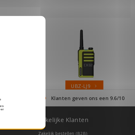
-68
UBZ-LJ9
en met Klarna!
Klanten geven ons een 9.6/10
ets.nl
Zakelijke Klanten
Zakelijk bestellen (B2B)