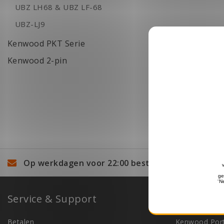
UBZ LH68 & UBZ LF-68
UBZ-LJ9
Kenwood PKT Serie
Kenwood 2-pin
Op werkdagen voor 22:00 besteld, volgende wer
Service & Support
Categori
Betalen
Kenwood Port