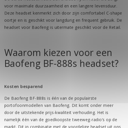
voor maximale duurzaamheid en een langere levensduur.
Deze headset kenmerkt zich door zijn comfortabel C-shape
oortje en is geschikt voor langdurig en frequent gebruik. De
headset voor Baofeng
is uitermate geschikt voor de Retail.
Waarom kiezen voor een
Baofeng BF-888s headset?
Kosten besparend
De Baofeng BF-888s is één van de populairste
portofoonmodellen van Baofeng. Dit komt onder meer
door de uitstekende prijs-kwaliteit verhouding. Het is
namelijk één van de goedkoopste tweeweg-radio’s op de
markt. Dit in combinatie met de voordelige headset uit ons