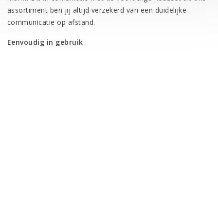
assortiment ben jij altijd verzekerd van een duidelijke
communicatie op afstand.
Eenvoudig in gebruik
Onze headsets zijn eenvoudig in gebruik. Zo ben je met de
push-to-talk knop slechts één handeling verwijderd van het
contact met je vrienden en collega’s. Dit eenvoudige gebruik
geldt ook voor de Baofeng BF-888s. De portofoon komt
met onder andere de spraakprompt optie en een
ingebouwde zaklamp.
Bespaar batterij
Naast dat een Baofeng BF-888s portofoon over
batterijbesparende functie beschikt, werkt het gebruiken
van een headset ook batterij besparend. Een headset zorgt
er namelijk voor dat de portofoon de microfoon niet hoeft
te gebruiken om het geluid in de ruimte te verspreiden. Met