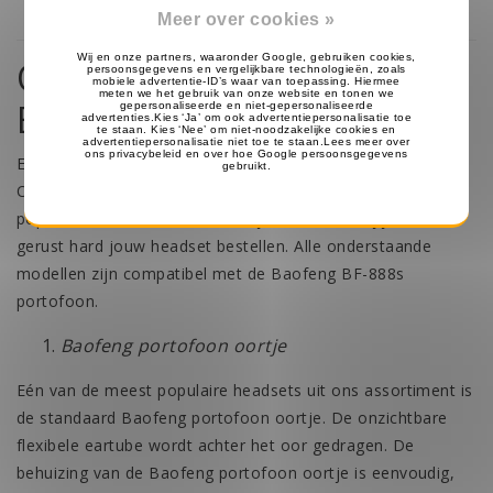
Meer over cookies »
Ontdek ons assortiment
Baofeng BF-888s headsets
Een
Baofeng BF-888s
headset kiezen kan best lastig zijn.
Onze portofoon experts lichten daarom drie van onze
populairste modellen kort voor jou uit. Zo kan jij met een
gerust hard jouw headset bestellen. Alle onderstaande
modellen zijn compatibel met de Baofeng BF-888s
portofoon.
Baofeng portofoon oortje
Eén van de meest populaire headsets uit ons assortiment is
de
standaard Baofeng portofoon oortje
. De onzichtbare
flexibele eartube wordt achter het oor gedragen. De
behuizing van de Baofeng portofoon oortje is eenvoudig,