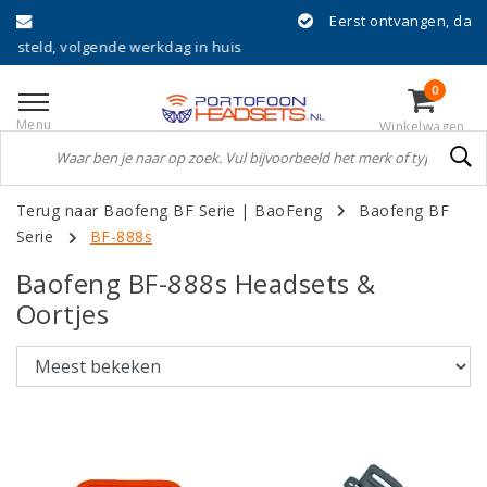
Eerst ontvangen, dan achteraf betalen met Klar
g in huis
0
Menu
Winkelwagen
Terug naar Baofeng BF Serie
|
BaoFeng
Baofeng BF
Serie
BF-888s
Baofeng BF-888s Headsets &
Oortjes