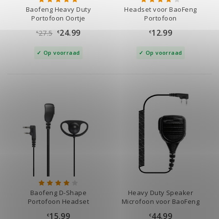
Baofeng Heavy Duty
Headset voor BaoFeng
Portofoon Oortje
Portofoon
24.99
12.99
27.5
€
€
€
Op voorraad
Op voorraad
Baofeng D-Shape
Heavy Duty Speaker
Portofoon Headset
Microfoon voor BaoFeng
15.99
44.99
€
€