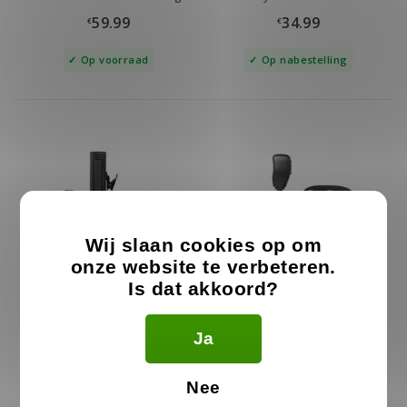
IP67
BaoFeng
59.99
34.99
€
€
Op voorraad
Op nabestelling
Wij slaan cookies op om
onze website te verbeteren.
Is dat akkoord?
Heavy Duty Headset voor
Braided D-Shape BaoFeng
BaoFeng
Oortje
Ja
27.99
21.99
29.99
€
€
€
Nee
Op voorraad
Op nabestelling