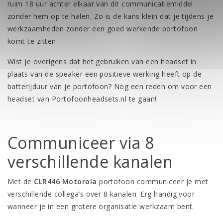
ruim 18 uur achter elkaar van dit communicatiemiddel
zonder hem op te halen. Zo is de kans klein dat je tijdens je
werkzaamheden zonder een goed werkende portofoon
komt te zitten.
Wist je overigens dat het gebruiken van een headset in
plaats van de speaker een positieve werking heeft op de
batterijduur van je portofoon? Nog een reden om voor een
headset van Portofoonheadsets.nl te gaan!
Communiceer via 8
verschillende kanalen
Met de
CLR446 Motorola
portofoon communiceer je met
verschillende collega’s over 8 kanalen. Erg handig voor
wanneer je in een grotere organisatie werkzaam bent.
Switch gemakkelijk van kanaal met de draaiknop die