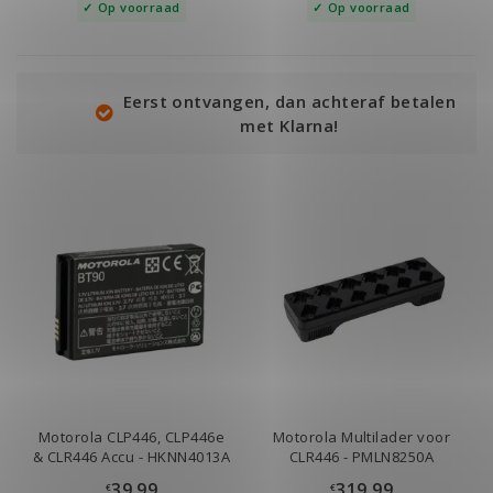
Op voorraad
Op voorraad
Eerst ontvangen, dan achteraf betalen
met Klarna!
Motorola CLP446, CLP446e
Motorola Multilader voor
& CLR446 Accu - HKNN4013A
CLR446 - PMLN8250A
39.99
319.99
€
€