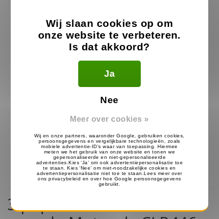
Wij slaan cookies op om
onze website te verbeteren.
Is dat akkoord?
Ja
Nee
Meer over cookies »
G-Shape Heavy Duty
D-Shape Heavy Duty
Headset voor Motorola
Headset voor Motorola
27.99
27.99
€
€
Op voorraad
Op voorraad
3 populairste headsets