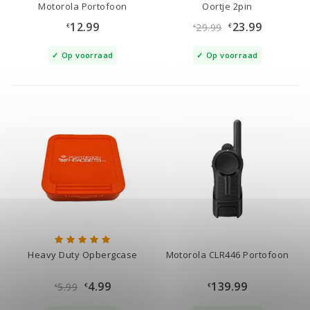
Motorola Portofoon
Oortje 2pin
12.99
23.99
29.99
€
€
€
Op voorraad
Op voorraad
Heavy Duty Opbergcase
Motorola CLR446 Portofoon
4.99
139.99
5.99
€
€
€