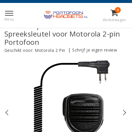
Terug naar Home
|
Remote Speaker Microfoon / Spreeksleutel
0
voor Motorola 2-pin Portofoon
Menu
Winkelwagen
Remote Speaker Microfoon /
Spreeksleutel voor Motorola 2-pin
Portofoon
|
Schrijf je eigen review
Geschikt voor:
Motorola 2 Pin