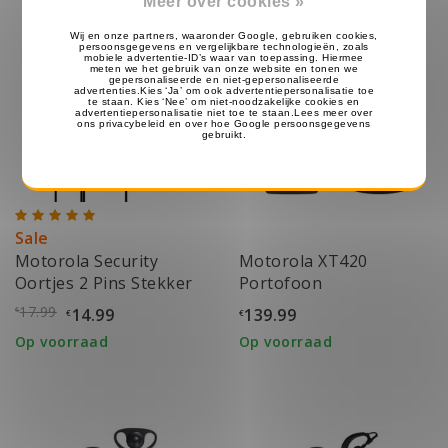
Meer over cookies »
Sale
Motorola Security
Motorola XT420
Oortjes 2 Pins Stekker
Portofoon
17.99
14.99
139.99
€
€
€
Op voorraad
Op voorraad