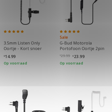
Sale
3.5mm Listen Only
G-Bud Motorola
Oortje - Kort snoer
Portofoon Oortje 2pin
29.99
14.99
23.99
€
€
€
Op voorraad
Op voorraad