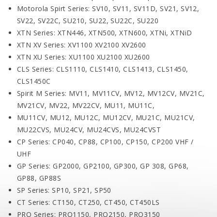
Motorola Spirt Series: SV10, SV11, SV11D, SV21, SV12,
SV22, SV22C, SU210, SU22, SU22C, SU220
XTN Series: XTN446, XTN500, XTN600, XTNi, XTNiD
XTN XV Series: XV1100 XV2100 XV2600
XTN XU Series: XU1100 XU2100 XU2600
CLS Series: CLS1110, CLS1410, CLS1413, CLS1450,
CLS1450C
Spirit M Series: MV11, MV11CV, MV12, MV12CV, MV21C,
MV21CV, MV22, MV22CV, MU11, MU11C,
MU11CV, MU12, MU12C, MU12CV, MU21C, MU21CV,
MU22CVS, MU24CV, MU24CVS, MU24CVST
CP Series: CP040, CP88, CP100, CP150, CP200 VHF /
UHF
GP Series: GP2000, GP2100, GP300, GP 308, GP68,
GP88, GP88S
SP Series: SP10, SP21, SP50
CT Series: CT150, CT250, CT450, CT450LS
PRO Series: PRO1150, PRO2150, PRO3150