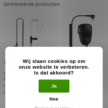
Gerelateerde producten
Wij slaan cookies op om
onze website te verbeteren.
Is dat akkoord?
3.5mm Listen Only
Motorola Speaker
Oortje
Microfoon
Ja
13.99
16.99
€
€
Op voorraad
Op voorraad
Nee