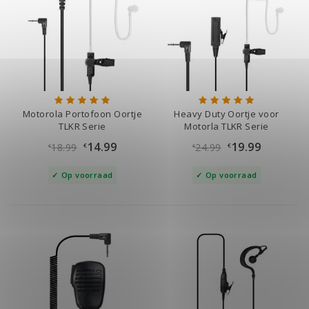
Motorola Portofoon Oortje
Heavy Duty Oortje voor
TLKR Serie
Motorla TLKR Serie
14.99
19.99
18.99
24.99
€
€
€
€
Op voorraad
Op voorraad