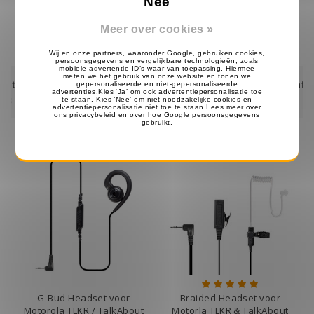
Nee
Op voorraad
Op voorraad
Meer over cookies »
Eerst ontvangen, dan achteraf betalen
met Klarna!
G-Bud Headset voor
Braided Headset voor
Motorola TLKR / TalkAbout
Motorla TLKR & TalkAbout