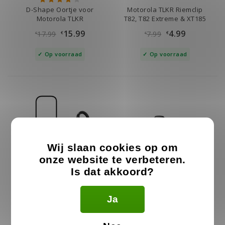
D-Shape Oortje voor
Motorola TLKR Riemclip
Motorola TLKR
T82, T82 Extreme & XT185
15.99
4.99
17.99
7.99
€
€
€
€
Op voorraad
Op voorraad
Wij slaan cookies op om
onze website te verbeteren.
Is dat akkoord?
C-Shape Headset voor
G-Shape Headset voor
Ja
Motorola TLKR / TalkAbout
Motorola TLKR
21.99
12.99
13.99
€
€
€