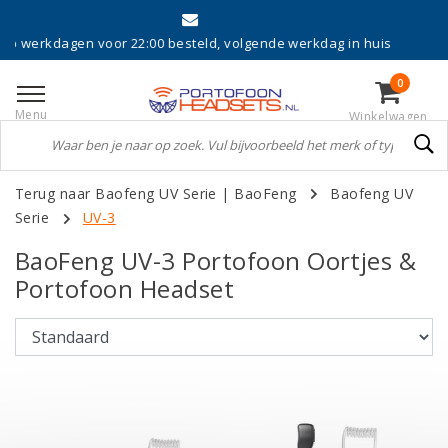
Eerst ontvangen
22:00 besteld, volgende werkdag in huis
0
Menu
Winkelwagen
Terug naar Baofeng UV Serie
|
BaoFeng
Baofeng UV
Serie
UV-3
BaoFeng UV-3 Portofoon Oortjes &
Portofoon Headset