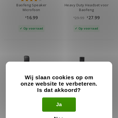
Baofeng Speaker
Heavy Duty Headset voor
Microfoon
BaoFeng
16.99
27.99
29.99
€
€
€
Op voorraad
Op voorraad
Wij slaan cookies op om
onze website te verbeteren.
Is dat akkoord?
Braided D-Shape BaoFeng
Braided D-Shape Heavy
Ja
Oortje
Duty Headset voor
BaoFeng
21.99
34.99
€
€