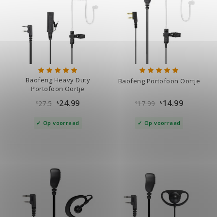
Baofeng Heavy Duty
Baofeng Portofoon Oortje
Portofoon Oortje
24.99
14.99
27.5
17.99
€
€
€
€
Op voorraad
Op voorraad