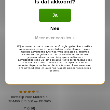
Is dat akkoord?
Motorola PMNN4491
Heavy Duty Speaker
2100mAh Accu
Microfoon voor Motorola
DP4400E, DP4600E
Ja
129.99
39.99
168.99
49.99
€
€
€
€
Op voorraad
Op voorraad
Nee
Meer over cookies »
Riemclip voor Motorola
DP4400, DP4600 en DP4800
10.99
€