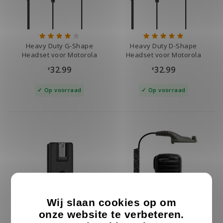
Heavy Duty G-Shape
Heavy Duty D-Shape
Headset voor Motorola
Headset voor Motorola
DP4400, DP4800
DP4400, DP4800
32.99
32.99
€
€
Op voorraad
Op voorraad
Wij slaan cookies op om
onze website te verbeteren.