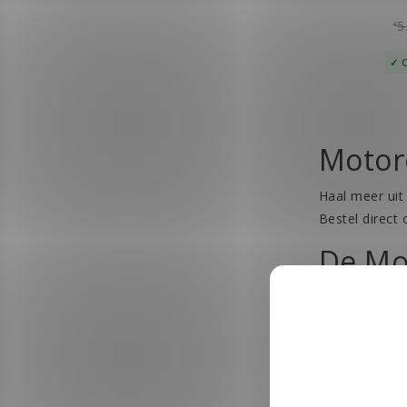
5
€
Motor
Haal meer uit
Bestel direct
De Mo
De Motorola D
om je collega
Motorola DP24
echter onmoge
de meest waar