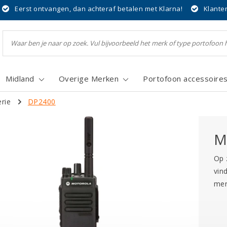
Eerst ontvangen, dan achteraf betalen met Klarna!
Klante
Midland
Overige Merken
Portofoon accessoire
rie
DP2400
M
Op 
vin
mer