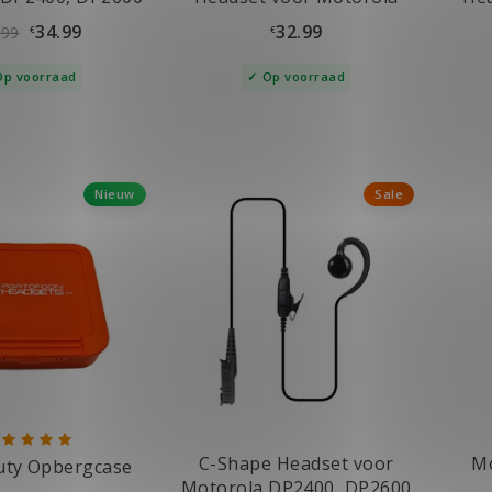
DP2400, DP2600
34.99
32.99
.99
€
€
Op voorraad
Op voorraad
Nieuw
Sale
C-Shape Headset voor
M
uty Opbergcase
Motorola DP2400, DP2600