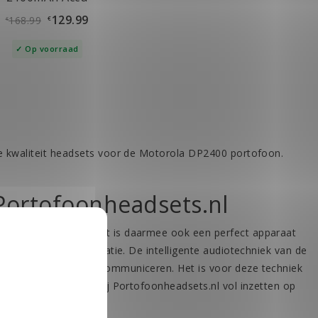
129.99
168.99
€
€
Op voorraad
e kwaliteit headsets voor de Motorola DP2400 portofoon.
Portofoonheadsets.nl
s digitale modus. Het is daarmee ook een perfect apparaat
en binnen de organisatie. De intelligente audiotechniek van de
ijk goed te kunnen communiceren. Het is voor deze techniek
et. Vandaar dat we bij Portofoonheadsets.nl vol inzetten op