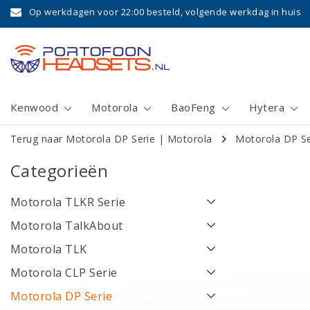
Op werkdagen voor 22:00 besteld, volgende werkdag in huis
Kenwood
Motorola
BaoFeng
Hytera
Terug naar Motorola DP Serie
|
Motorola
Motorola DP Se
Categorieën
Motorola TLKR Serie
Motorola TalkAbout
Motorola TLK
Motorola CLP Serie
Motorola DP Serie