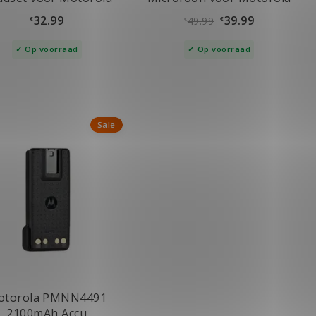
DP2400, DP2600
DP2400, DP2600
32.99
39.99
49.99
€
€
€
Op voorraad
Op voorraad
Sale
otorola PMNN4491
2100mAh Accu