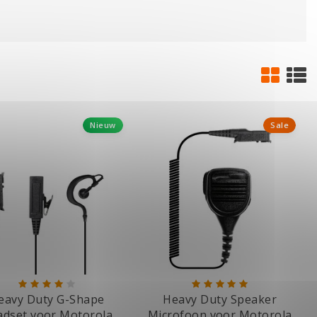
Nieuw
Sale
eavy Duty G-Shape
Heavy Duty Speaker
dset voor Motorola
Microfoon voor Motorola