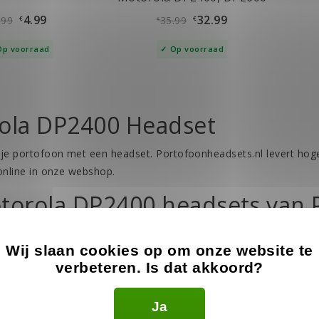
4.99
32.99
.99
35.99
€
€
€
Op voorraad
Op voorraad
ola DP2400 Headset
 je portofoon met een headset. Portofoonheadsets.nl levert hog
 online in onze webshop.
torola DP2400 headsets van 
P2400 is een geavanceerde portofoon met zowel een analoge al
Wij slaan cookies op om onze website te
’s aangesloten te houden bij de beveiligingssystemen en -process
verbeteren. Is dat akkoord?
00 maakt het mogelijk om in lawaaierige omgevingen toch redel
lijk om het omgevingsgeluid even goed te filteren als een heads
devolle accessoire voor je Motorola DP2400: een headset.
Ja