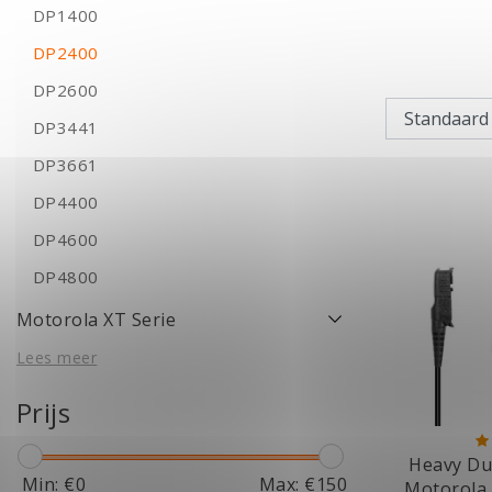
DP1400
DP2400
DP2600
DP3441
DP3661
DP4400
DP4600
DP4800
Motorola XT Serie
Lees meer
Prijs
Heavy Du
Min: €
0
Max: €
150
Motorola