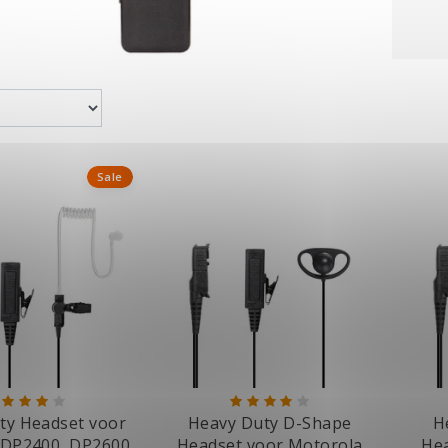
Sale
ty Headset voor
Heavy Duty D-Shape
H
 DP2400, DP2600
Headset voor Motorola
Hea