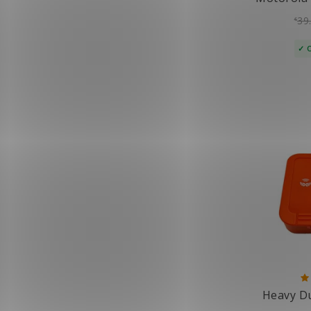
39
€
Heavy D