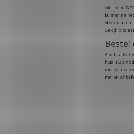
Met onze DP24
kunnen na het
stemmen op de
Bekijk ons as
Bestel 
Een headset v
huis. Hulp no
met je mee ov
mailen of bell