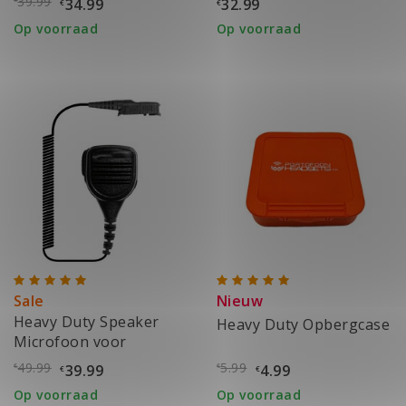
39.99
34.99
32.99
€
€
Op voorraad
Op voorraad
Sale
Nieuw
Heavy Duty Speaker
Heavy Duty Opbergcase
Microfoon voor
Motorola DP2400,
49.99
5.99
39.99
4.99
€
€
€
€
DP2600
Op voorraad
Op voorraad