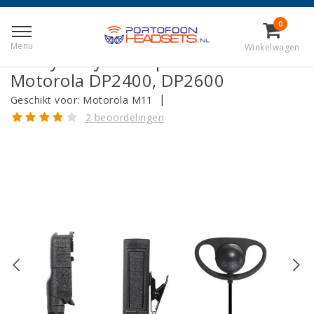
Terug naar Home
|
Heavy Duty D-Shape Headset voor Motorola
0
DP2400, DP2600
Menu
Winkelwagen
Heavy Duty D-Shape Headset voor
Motorola DP2400, DP2600
|
Geschikt voor:
Motorola M11
2 beoordelingen