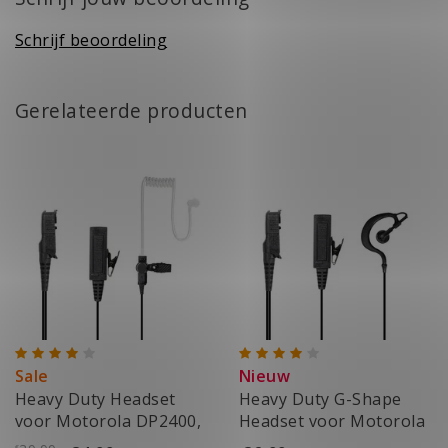
Schrijf beoordeling
Gerelateerde producten
Sale
Nieuw
Heavy Duty Headset
Heavy Duty G-Shape
voor Motorola DP2400,
Headset voor Motorola
DP2600
DP2400, DP2600
€