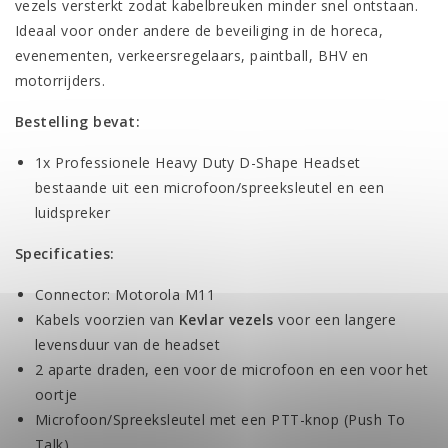
vezels versterkt zodat kabelbreuken minder snel ontstaan.
Ideaal voor onder andere de beveiliging in de horeca,
evenementen, verkeersregelaars, paintball, BHV en
motorrijders.
Bestelling bevat:
1x Professionele Heavy Duty D-Shape Headset
bestaande uit een microfoon/spreeksleutel en een
luidspreker
Specificaties:
Connector: Motorola M11
Kabels voorzien van
Kevlar vezels
voor een langere
levensduur van de headset
2 aparte draden, een voor de microfoon en een voor het
oortje
Microfoon/Spreeksleutel met een PTT-knop (Push To
Talk)