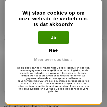
Datum
:
23/10/2023
Prima producten
Wij slaan cookies op om
onze website te verbeteren.
Soepeln afhandeling, snelle bezorging
Is dat akkoord?
Ja
Nee
Door
:
Ger, Alkmaar
Datum
:
21/10/2022
Meer over cookies »
snelle levering
Goed
Schrijf jouw beoordeling