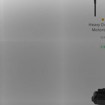
Heavy Du
Motoro
27
€