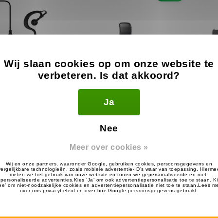
Wij slaan cookies op om onze website te
verbeteren. Is dat akkoord?
Ja
e Oortje voor
D-Shape Oortje voor
Hea
rola TLKR &
Motorola TLKR
M
Nee
alkAbout
12.99
15.99
17.99
€
€
€
Meer over cookies »
Op voorraad
Op voorraad
Sale