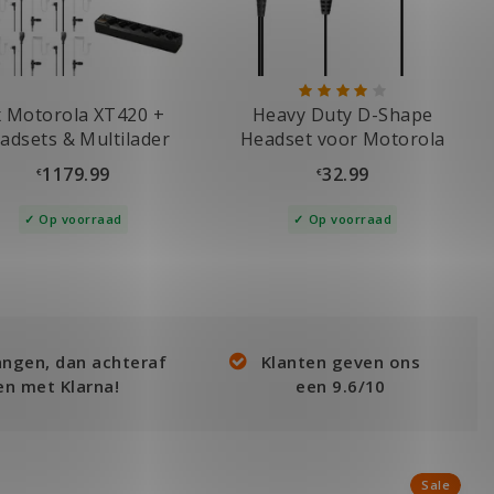
x Motorola XT420 +
Heavy Duty D-Shape
adsets & Multilader
Headset voor Motorola
DP2400, DP2600
1179.99
32.99
€
€
Op voorraad
Op voorraad
angen, dan achteraf
Klanten geven ons
en met Klarna!
een 9.6/10
Sale