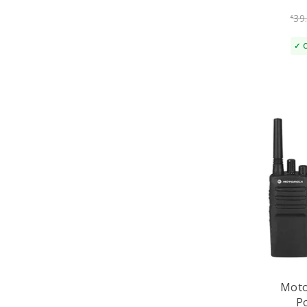
39
€
Moto
P