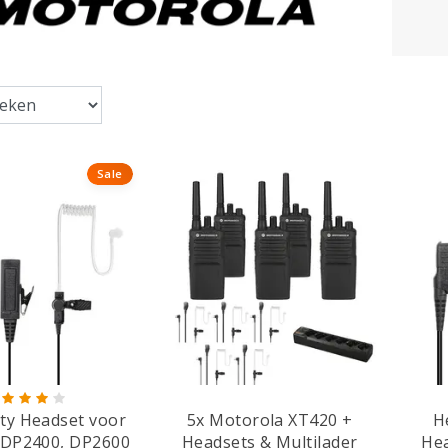
Sale
ty Headset voor
5x Motorola XT420 +
H
 DP2400, DP2600
Headsets & Multilader
Hea