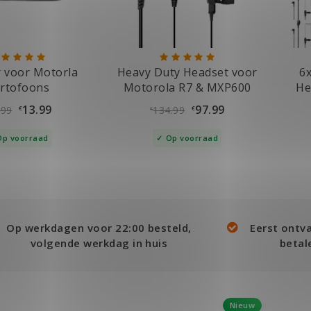
 voor Motorla
Heavy Duty Headset voor
6
rtofoons
Motorola R7 & MXP600
He
13.99
97.99
.99
134.99
€
€
€
Op voorraad
Op voorraad
Op werkdagen voor 22:00 besteld,
Eerst ontv
volgende werkdag in huis
betal
Nieuw