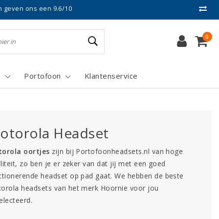
n geven ons een 9.6/10
0
s
Portofoon
Klantenservice
otorola Headset
orola oortjes
zijn bij Portofoonheadsets.nl van hoge
liteit, zo ben je er zeker van dat jij met een goed
ctionerende headset op pad gaat. We hebben de beste
orola headsets van het merk Hoornie voor jou
electeerd.