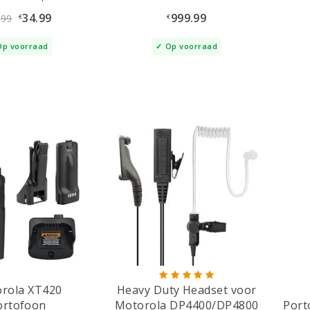
34.99
999.99
.99
€
€
Op voorraad
Op voorraad
rola XT420
Heavy Duty Headset voor
ortofoon
Motorola DP4400/DP4800
Port