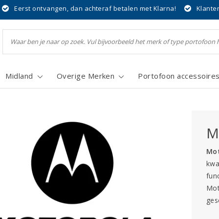
Eerst ontvangen, dan achteraf betalen met Klarna!
Klante
Midland
Overige Merken
Portofoon accessoire
M
Mot
kwa
fun
Mot
ges