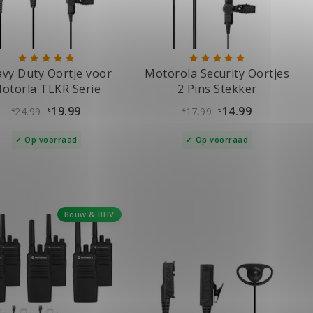
vy Duty Oortje voor
Motorola Security Oortjes
otorla TLKR Serie
2 Pins Stekker
19.99
14.99
24.99
17.99
€
€
€
€
Op voorraad
Op voorraad
Bouw & BHV