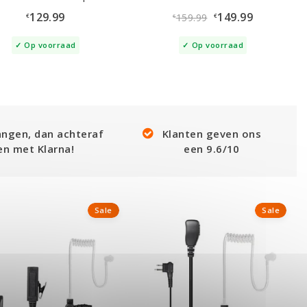
129.99
149.99
159.99
€
€
€
Op voorraad
Op voorraad
angen, dan achteraf
Klanten geven ons
en met Klarna!
een 9.6/10
Sale
Sale