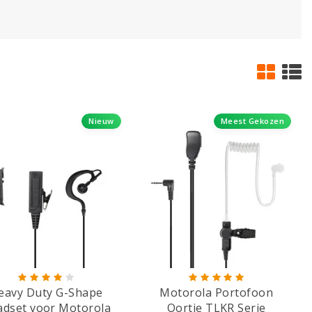
Nieuw
Meest Gekozen
eavy Duty G-Shape
Motorola Portofoon
dset voor Motorola
Oortje TLKR Serie