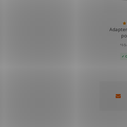
Adapter
po
15
€