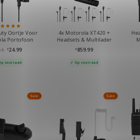
ty Oortje Voor
4x Motorola XT420 +
Hea
la Portofoon
Headsets & Multilader
M
24.99
859.99
.5
€
€
Op voorraad
Op voorraad
Sale
Sale