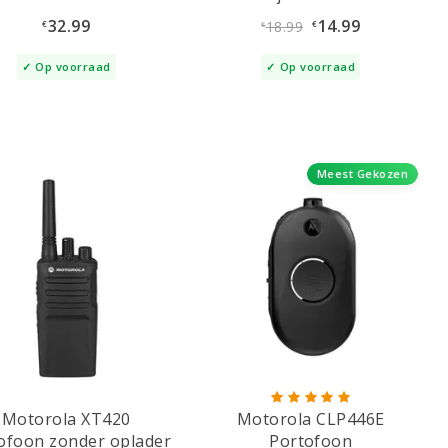
DP2400, DP2600
32.99
14.99
18.99
€
€
€
Op voorraad
Op voorraad
Meest Gekozen
Motorola XT420
Motorola CLP446E
ofoon zonder oplader
Portofoon