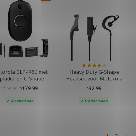
torola CLP446E met
Heavy Duty G-Shape
plader en C-Shape
Headset voor Motorola
Headset
DP4400, DP4800
179.99
32.99
194.99
€
€
€
Op voorraad
Op voorraad