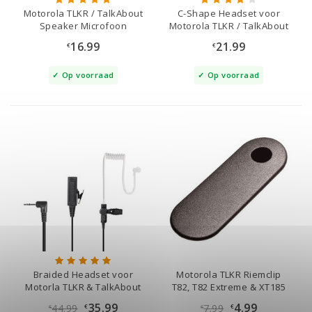
Motorola TLKR / TalkAbout
C-Shape Headset voor
Speaker Microfoon
Motorola TLKR / TalkAbout
16.99
21.99
€
€
Op voorraad
Op voorraad
Braided Headset voor
Motorola TLKR Riemclip
Motorla TLKR & TalkAbout
T82, T82 Extreme & XT185
35.99
4.99
44.99
7.99
€
€
€
€