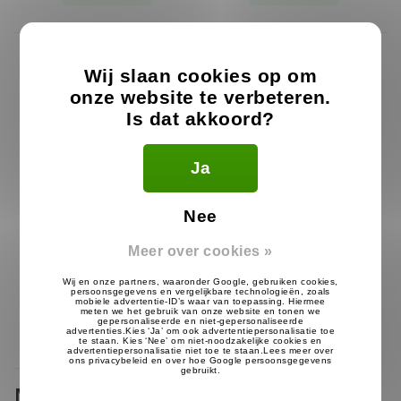
Wij slaan cookies op om
onze website te verbeteren.
Is dat akkoord?
Ja
Nee
G-Bud Headset voor
Meer over cookies »
Motorola TLKR / TalkAbout
22.99
€
Op voorraad
Motorola TalkAbout T82