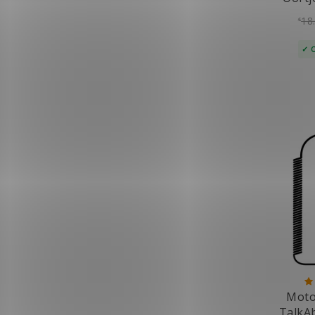
18
€
Moto
TalkA