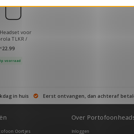
Headset voor
rola TLKR /
alkAbout
22.99
€
Op voorraad
kdag in huis
Eerst ontvangen, dan achteraf betal
eën
Over Portofoonheads
ofoon Oortjes
Inloggen