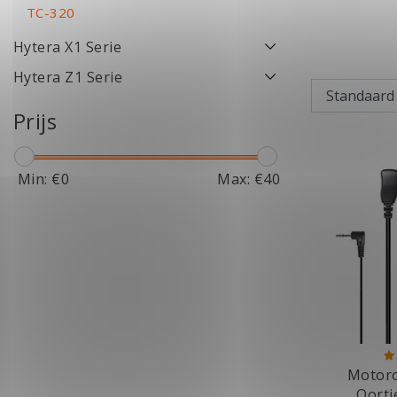
TC-320
Hytera X1 Serie
Hytera Z1 Serie
Prijs
Min: €
0
Max: €
40
Motoro
Oortj