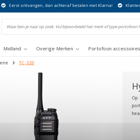
Eerst ontvangen, dan achteraf betalen met Klarna!
Klante
Midland
Overige Merken
Portofoon accessoire
erie
TC-320
H
Op 
por
hea