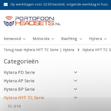
Op werkdagen voor 22:00 besteld, volgende werkdag in huis
Kenwood
Motorola
BaoFeng
Hytera
Terug naar Hytera HYT TC Serie
|
Hytera
Hytera HYT TC S
Categorieën
Hytera PD Serie
Hytera AP Serie
Hytera BP Serie
Hytera HYT TC Serie
TC-310