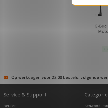
G-Bud 
Moto
T
Op werkdagen voor 22:00 besteld, volgende wer
Service & Support
Categori
Betalen
Kenwood Port