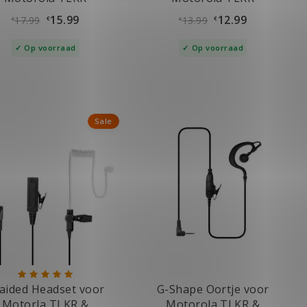
15.99
12.99
17.99
13.99
€
€
€
€
Op voorraad
Op voorraad
Sale
aided Headset voor
G-Shape Oortje voor
Motorla TLKR &
Motorola TLKR &