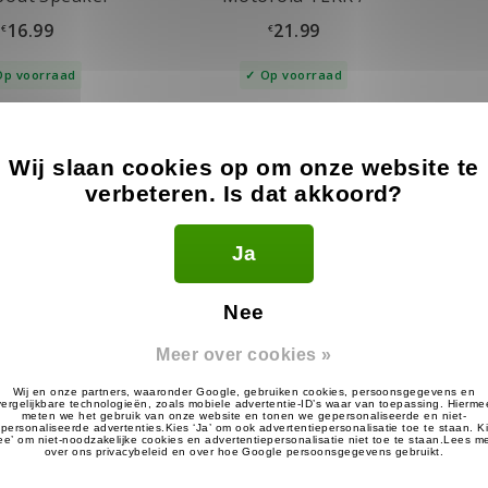
icrofoon
TalkAbout
16.99
21.99
€
€
Op voorraad
Op voorraad
Wij slaan cookies op om onze website te
verbeteren. Is dat akkoord?
Op werkdagen voor 22:00 besteld,
Eerst ontv
volgende werkdag in huis
betal
Ja
Nee
Meer over cookies »