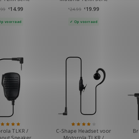
14.99
19.99
.99
24.99
€
€
€
Op voorraad
Op voorraad
rola TLKR /
C-Shape Headset voor
Br
bout Speaker
Motorola TLKR /