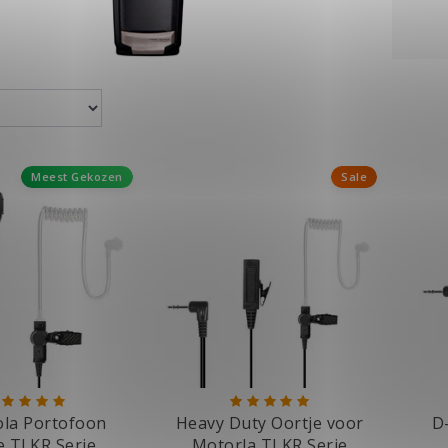
Meest Gekozen
Sale
la Portofoon
Heavy Duty Oortje voor
D
e TLKR Serie
Motorla TLKR Serie