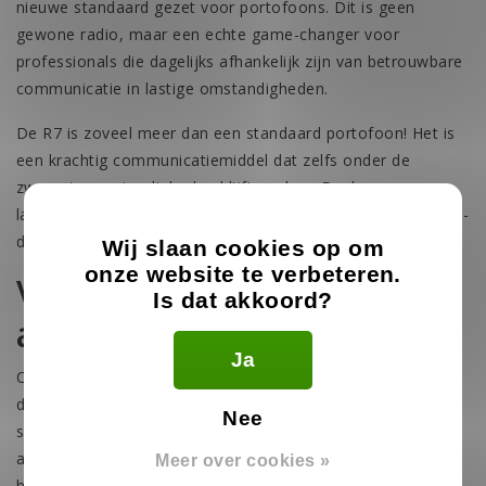
nieuwe standaard gezet voor portofoons. Dit is geen
gewone radio, maar een echte game-changer voor
professionals die dagelijks afhankelijk zijn van betrouwbare
communicatie in lastige omstandigheden.
De R7 is zoveel meer dan een standaard portofoon! Het is
een krachtig communicatiemiddel dat zelfs onder de
zwaarste omstandigheden blijft werken. Denk aan een
lawaaierige bouwplaats of een druk beveiligingsevenement -
deze portofoon laat je nooit in de steek.
Wij slaan cookies op om
onze website te verbeteren.
Verbeterde
Is dat akkoord?
audiokwaliteit
Ja
Ooit geprobeerd te communiceren terwijl je omringd wordt
door lawaai? Frustrerend, toch? De R7 lost dit op met
Nee
slimme ruisonderdrukkingstechnologie die
achtergrondgeluiden wegfiltert. Zo blijven je berichten altijd
Meer over cookies »
helder, zelfs in de meest rumoerige omgevingen. Je