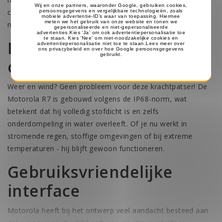
collega's horen je luid en duidelijk, precies wanneer het
nodig is.
Duurzaam en robuust
ontwerp
Weer en wind? Geen probleem voor deze krachtpatser! De
Motorola R7 is gebouwd volgens de IP68-norm, wat
betekent dat hij volledig stofdicht is en zelfs
onderdompeling in water overleeft. Of je nu werkt in
stromende regen, stoffige omgevingen of bij extreme
temperaturen - hij blijft gewoon functioneren.
Gebruiksvriendelijke
interface
Motorola heeft bij het ontwerp veel aandacht besteed aan