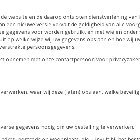
an de website en de daarop ontsloten dienstverlening va
 een nieuwe versie vervalt de geldigheid van alle voorga
ze gegevens voor worden gebruikt en met wie en onder
uit op welke wijze wij uw gegevens opslaan en hoe wij
s verstrekte persoonsgegevens.
tact opnemen met onze contactpersoon voor privacyzaken
verwerken, waar wij deze (laten) opslaan, welke beveili
 diverse gegevens nodig om uw bestelling te verwerken.
 adres, postcode en woonplaats, die u invult bij het be