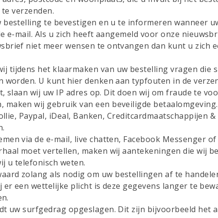
 te verzenden.
bestelling te bevestigen en u te informeren wanneer uw 
 e-mail. Als u zich heeft aangemeld voor onze nieuwsbrie
brief niet meer wensen te ontvangen dan kunt u zich een
ij tijdens het klaarmaken van uw bestelling vragen di
n worden. U kunt hier denken aan typfouten in de verz
t, slaan wij uw IP adres op. Dit doen wij om fraude te v
, maken wij gebruik van een beveiligde betaalomgeving
ollie, Paypal, iDeal, Banken, Creditcardmaatschappijen &
n.
men via de e-mail, live chatten, Facebook Messenger of
rhaal moet vertellen, maken wij aantekeningen die wij
j u telefonisch weten.
rd zolang als nodig om uw bestellingen af te handelen, 
 er een wettelijke plicht is deze gegevens langer te be
en.
t uw surfgedrag opgeslagen. Dit zijn bijvoorbeeld het aa