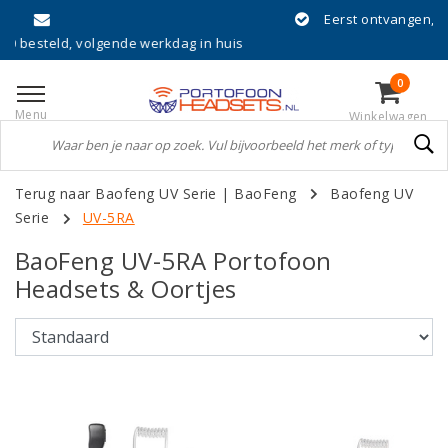
Eerst ontvangen, dan achteraf betalen met Kl
dag in huis
0
Menu
Winkelwagen
Terug naar Baofeng UV Serie
|
BaoFeng
Baofeng UV
Serie
UV-5RA
BaoFeng UV-5RA Portofoon
Headsets & Oortjes