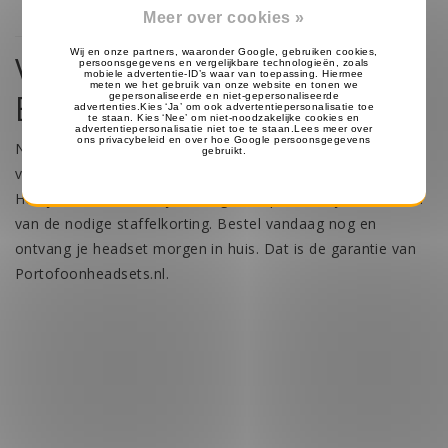
Meer over cookies »
Voordelige en topkwaliteit
BaoFeng UV-5RA headsets
Net als de
BaoFeng uv 5r
zijn de uv-5ra headsets ook
voordelig geprijst en gemaakt van topkwaliteit materiaal.
Heb je meerdere oortjes nodig? dan profiteer je bovendien
van de nodige staffelkorting. Bestel vandaag nog en
ontvang je headset morgen in huis. Dat is de garantie van
Portofoonheadsets.nl.