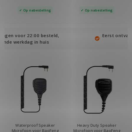
Op nabestelling
Op nabestelling
ld,
Eerst ontvangen, dan achteraf beta
met Klarna!
Waterproof Speaker
Heavy Duty Speaker
Microfoon voor BaoFeng
Microfoon voor BaoFeng