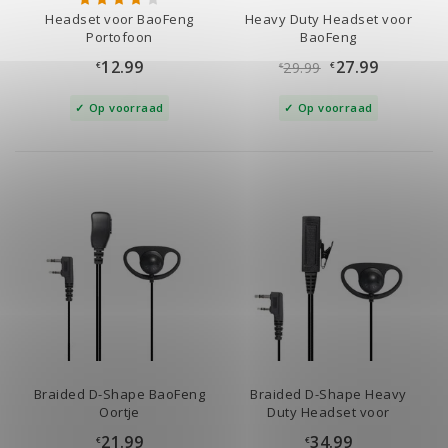
Headset voor BaoFeng
Heavy Duty Headset voor
Portofoon
BaoFeng
12.99
27.99
29.99
€
€
€
Op voorraad
Op voorraad
Braided D-Shape BaoFeng
Braided D-Shape Heavy
Oortje
Duty Headset voor
BaoFeng
21.99
34.99
€
€