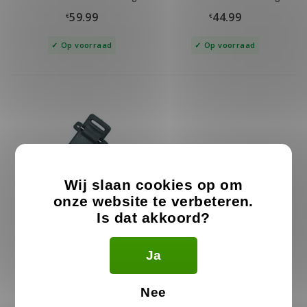
IP67
59.99
44.99
€
€
Op voorraad
Op voorraad
Wij slaan cookies op om
onze website te verbeteren.
Is dat akkoord?
Riemclip voor BaoFeng UV-
5R
Ja
3.99
€
Nee
Op voorraad