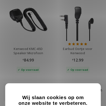
Kenwood KMC-45D
Earbud Oortje voor
Speaker Microfoon
Kenwood
84.99
12.99
€
€
Op voorraad
Op voorraad
Eerst ontvangen, dan achteraf betalen
met Klarna!
Wij slaan cookies op om
onze website te verbeteren.