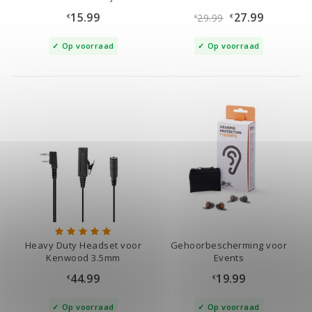
15.99
27.99
29.99
€
€
€
Op voorraad
Op voorraad
Heavy Duty Headset voor
Gehoorbescherming voor
Kenwood 3.5mm
Events
Aansluiting
44.99
19.99
€
€
Op voorraad
Op voorraad