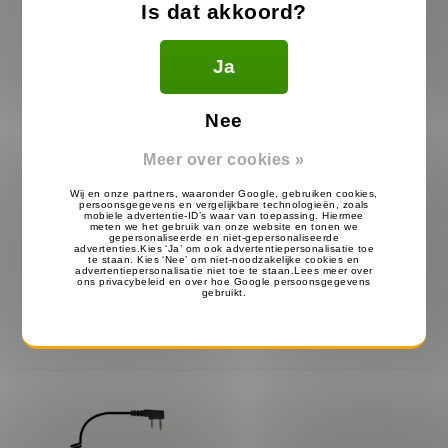
Is dat akkoord?
Ja
Nee
Meer over cookies »
Braided Kenwood
G-Bud Kenwood Portofoon
Portofoon Oortje met
Oortje
Zwarte Eartube
39.99
23.99
59.99
€
€
€
Op voorraad
Op voorraad