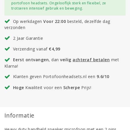
portofoon headsets. Ongelooflijk sterk en flexibel, ze
trotseren intensief gebruik en beweging.
Op werkdagen
Voor 22:00
besteld, dezelfde dag
verzonden
2 Jaar Garantie
Verzending vanaf
€4,99
Eerst ontvangen
, dan
veilig
achteraf betalen
met
Klarna!
Klanten geven Portofoonheadsets.nl een
9.6/10
Hoge
Kwaliteit voor een
Scherpe
Prijs!
Informatie
Heavy duty handheld speaker microfoon met een 2 pins