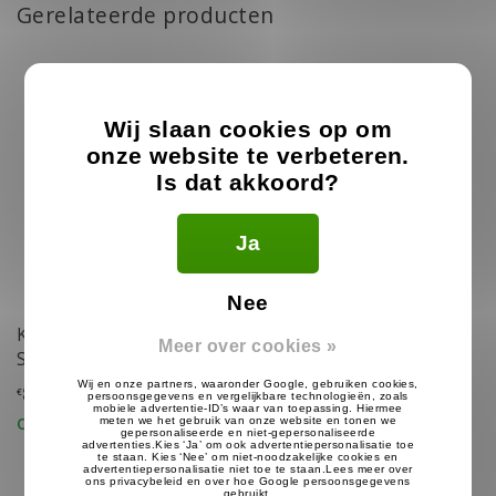
Gerelateerde producten
Wij slaan cookies op om
onze website te verbeteren.
Is dat akkoord?
Ja
Nee
Kenwood KMC-45D
3.5mm Listen Only
Meer over cookies »
Speaker Microfoon
Oortje
84.99
13.99
€
€
Op voorraad
Op voorraad