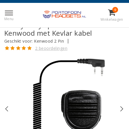
Terug naar Home
|
Heavy Duty spreeksleutel voor Kenwood
0
met Kevlar kabel
Menu
Winkelwagen
Heavy Duty spreeksleutel voor
Kenwood met Kevlar kabel
|
Geschikt voor:
Kenwood 2 Pin
2 beoordelingen