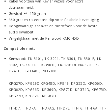
Kabel voorzien van Kevlar vezels voor extra
duurzaamheid.
Gewicht +/- 150 gram
360 graden roteerbare clip voor flexibele bevestiging
Hoogwaardige speaker en microfoon voor de beste
audio kwaliteit
Vergelijkbaar met de Kenwood KMC-45D
Compatible met:
Kenwood:
T
K-3101, TK-3201, TK-3301, TK-3301E, TK-
3302, TK-3401D, TK-3501E, TK-3701DE NX-320, TK-
D240E, TK-D340E, PKT-300
KPG27D, KPG29D,KPG48D, KPG49, KPG55D, KPG56D,
KPG62D, KPG66D, KPG69D, KPG70D, KPG74D, KPG75D,
KPG77D, KPG82D, KPG87D
TH-D7, TH-D7A, TH-D7AG, TH-D7E, TH-F6, TH-F6A, TH-