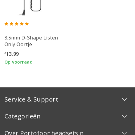
3.5mm D-Shape Listen
Only Oortje
13.99
€
Op voorraad
Service & Support
Categorieën
Over Portofoonheadsets.nl