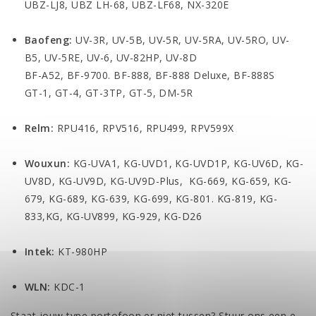
UBZ-LJ8, UBZ LH-68, UBZ-LF68, NX-320E
Baofeng:
UV-3R, UV-5B, UV-5R, UV-5RA, UV-5RO, UV-
B5, UV-5RE, UV-6, UV-82HP, UV-8D
BF-A52, BF-9700. BF-888, BF-888 Deluxe, BF-888S
GT-1, GT-4, GT-3TP, GT-5, DM-5R
Relm:
RPU416, RPV516, RPU499, RPV599X
Wouxun:
KG-UVA1, KG-UVD1, KG-UVD1P, KG-UV6D, KG-
UV8D, KG-UV9D, KG-UV9D-Plus, KG-669, KG-659, KG-
679, KG-689, KG-639, KG-699, KG-801. KG-819, KG-
833,KG, KG-UV899, KG-929, KG-D26
Intek:
KT-980HP
WLN:
KDC-1
Staat jouw type portofoon er niet tussen? Stuur ons een e-