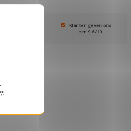
angen, dan achteraf
Klanten geven ons
en met Klarna!
een 9.6/10