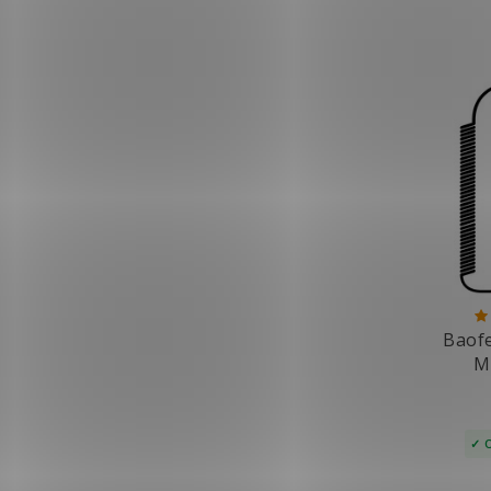
Baof
M