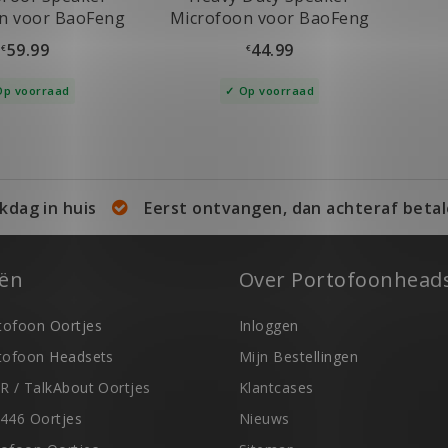
n voor BaoFeng
Microfoon voor BaoFeng
IP67
59.99
44.99
€
€
Op voorraad
Op voorraad
kdag in huis
Eerst ontvangen, dan achteraf betal
eën
Over Portofoonheads
ofoon Oortjes
Inloggen
tofoon Headsets
Mijn Bestellingen
R / TalkAbout Oortjes
Klantcases
446 Oortjes
Nieuws