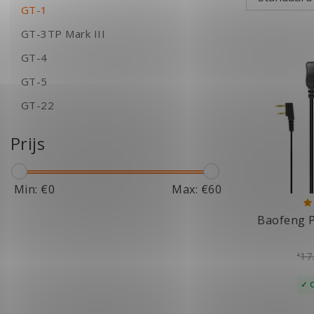
GT-1
GT-3TP Mark III
GT-4
GT-5
GT-22
Prijs
Min: €
0
Max: €
60
Baofeng P
17
€