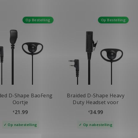
Op Bestelling
Op Bestelling
ded D-Shape BaoFeng
Braided D-Shape Heavy
Oortje
Duty Headset voor
BaoFeng
21.99
34.99
€
€
Op nabestelling
Op nabestelling