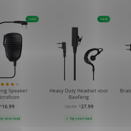
new
new
eng Speaker
Heavy Duty Headset voor
Brai
icrofoon
BaoFeng
16.99
27.99
29.99
€
€
€
Op voorraad
Op voorraad