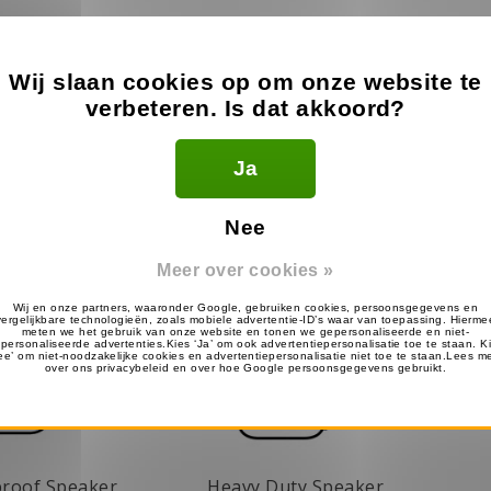
Wij slaan cookies op om onze website te
Op werkdagen voor 22:00 besteld,
Eerst ontv
verbeteren. Is dat akkoord?
volgende werkdag in huis
betal
Ja
Nee
Meer over cookies »
roof Speaker
Heavy Duty Speaker