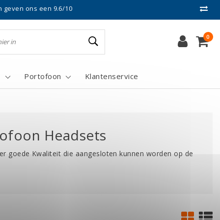
n geven ons een 9.6/10
0
s
Portofoon
Klantenservice
tofoon Headsets
r goede Kwaliteit die aangesloten kunnen worden op de