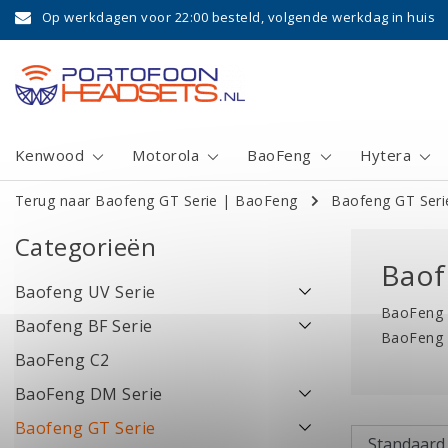
Op werkdagen voor 22:00 besteld, volgende werkdag in huis
Kenwood
Motorola
BaoFeng
Hytera
Terug naar Baofeng GT Serie
|
BaoFeng
Baofeng GT Seri
Categorieën
Baof
Baofeng UV Serie
BaoFeng 
Baofeng BF Serie
BaoFeng 
BaoFeng C2
BaoFeng DM Serie
Baofeng GT Serie