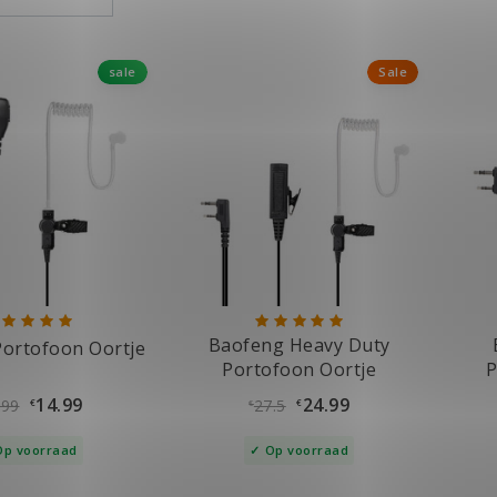
sale
Sale
Baofeng Heavy Duty
ortofoon Oortje
Portofoon Oortje
P
14.99
24.99
.99
27.5
€
€
€
Op voorraad
Op voorraad