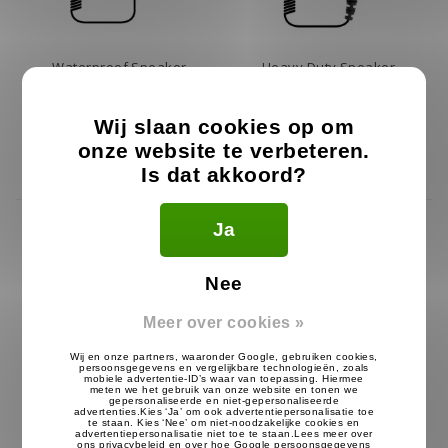
Waterproof Speaker
Heavy Duty Speaker
Microfoon voor BaoFeng
Microfoon voor BaoFeng
IP67
59.99
44.99
€
€
Wij slaan cookies op om
onze website te verbeteren.
Op voorraad
Op voorraad
Is dat akkoord?
Ja
Nee
Meer over cookies »
Heavy Duty Headset voor