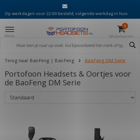
Eers
dagen voor 22:00 besteld, volgende werkdag in huis
0
Menu
Winkelwagen
Terug naar BaoFeng
|
BaoFeng
BaoFeng DM Serie
Portofoon Headsets & Oortjes voor
de BaoFeng DM Serie