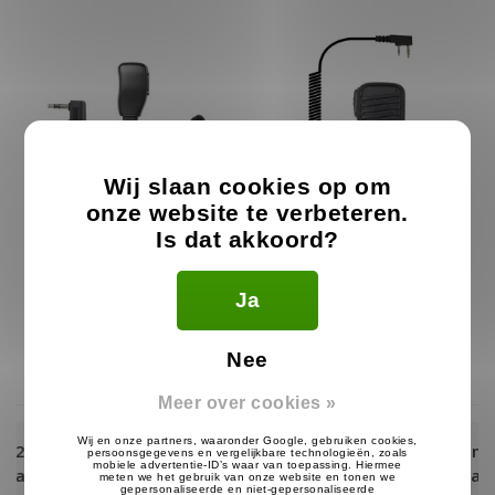
Wij slaan cookies op om
onze website te verbeteren.
Is dat akkoord?
Earbud Oortje voor
Waterproof Speaker
Kenwood
Microfoon voor Kenwood
IP67
Ja
12.99
59.99
€
€
Op voorraad
Op voorraad
Nee
Meer over cookies »
,
Eerst ontvangen, dan achteraf betale
met Klarna!