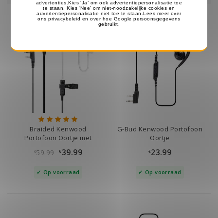
Braided Kenwood
G-Bud Kenwood Portofoon
Portofoon Oortje met
Oortje
Zwarte Eartube
39.99
23.99
59.99
€
€
€
Op voorraad
Op voorraad