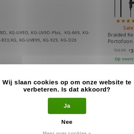
Sale
8D, KG-UV9D, KG-UV9D-Plus, KG-669, KG-
Braided K
G-833,KG, KG-UV899, KG-929, KG-D26
Portofoon 
59.99
3
€
€
Op voor
Wij slaan cookies op om onze website te
verbeteren. Is dat akkoord?
l en wij gaan kijken of onze headsets passen.
nde video zien:
Ja
Nee
Meer over cookies »