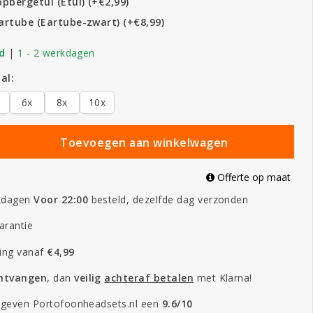
pbergetui (Etui) (+€2,99)
artube (Eartube-zwart) (+€8,99)
d
|
1 - 2 werkdagen
al:
6x
8x
10x
Toevoegen aan winkelwagen
Offerte op maat
kdagen
Voor 22:00
besteld, dezelfde dag verzonden
arantie
ing vanaf
€4,99
ontvangen
, dan
veilig
achteraf betalen
met Klarna!
 geven Portofoonheadsets.nl een
9.6/10