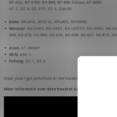
BF-A52, BF-9700. BF-888, BF-888 Deluxe, BF-888S
GT-1, GT-4, GT-3TP, GT-5, DM-5R
Relm:
RPU416, RPV516, RPU499, RPV599X
Wouxun:
KG-UVA1, KG-UVD1, KG-UVD1P, KG-UV6D, KG-UV
659, KG-679, KG-689, KG-639, KG-699, KG-801. KG-819, K
Intek:
KT-980HP
WLN:
KDC-1
Pofung:
GT-1, GT-5
Staat jouw type portofoon er niet tussen? Stuur ons een e-mai
Meer informatie over deze headset kan je in de onderstaa