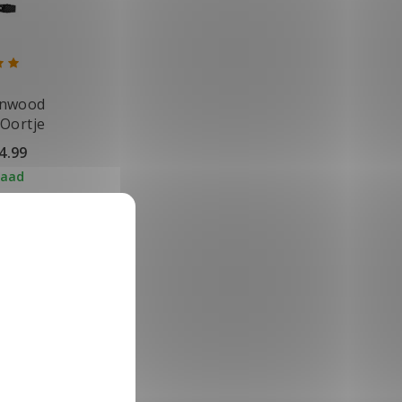
enwood
Oortje
4.99
raad