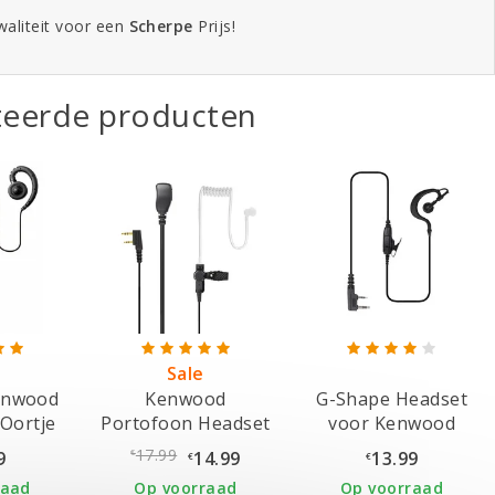
aliteit voor een
Scherpe
Prijs!
teerde producten
Sale
enwood
Kenwood
G-Shape Headset
Oortje
Portofoon Headset
voor Kenwood
17.99
9
14.99
13.99
€
€
€
raad
Op voorraad
Op voorraad