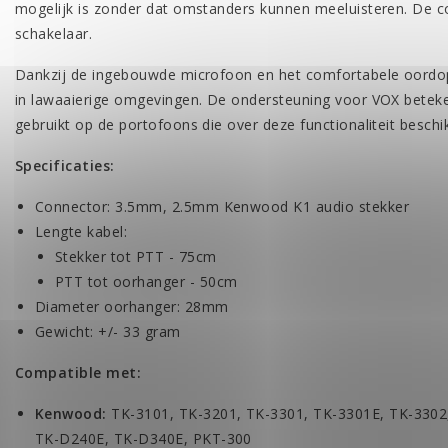
mogelijk is zonder dat omstanders kunnen meeluisteren. De 
schakelaar.
Dankzij de ingebouwde microfoon en het comfortabele oordopj
in lawaaierige omgevingen. De ondersteuning voor VOX betek
gebruikt op de portofoons die over deze functionaliteit beschi
Specificaties:
Connector: 3.5mm, 2.5mm Kenwood K1 audio stekker
Lengte kabel:
Stekker tot PTT - 75cm
PTT tot oorhanger - 50cm
Diameter oorhanger: 28mm
Gewicht: +/- 33 gram
Compatible met:
Kenwood:
TK-3101, TK-3201, TK-3301, TK-3301E, TK-330
TK-D240E, TK-D340E, PKT-300