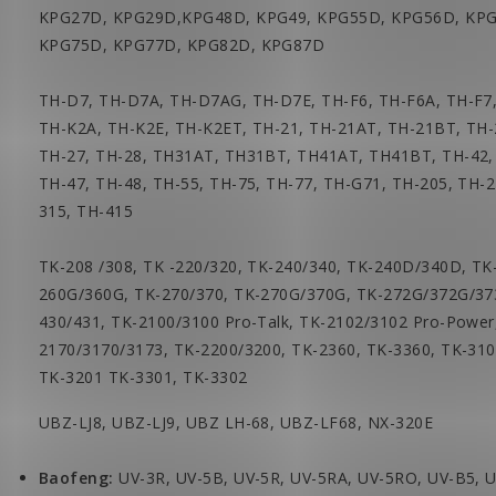
KPG27D, KPG29D,KPG48D, KPG49, KPG55D, KPG56D, KPG
KPG75D, KPG77D, KPG82D, KPG87D
TH-D7, TH-D7A, TH-D7AG, TH-D7E, TH-F6, TH-F6A, TH-F7,
TH-K2A, TH-K2E, TH-K2ET, TH-21, TH-21AT, TH-21BT, TH-
TH-27, TH-28, TH31AT, TH31BT, TH41AT, TH41BT, TH-42, 
TH-47, TH-48, TH-55, TH-75, TH-77, TH-G71, TH-205, TH-
315, TH-415
TK-208 /308, TK -220/320, TK-240/340, TK-240D/340D, TK
260G/360G, TK-270/370, TK-270G/370G, TK-272G/372G/37
430/431, TK-2100/3100 Pro-Talk, TK-2102/3102 Pro-Power
2170/3170/3173, TK-2200/3200, TK-2360, TK-3360, TK-310
TK-3201 TK-3301, TK-3302
UBZ-LJ8, UBZ-LJ9, UBZ LH-68, UBZ-LF68, NX-320E
Baofeng:
UV-3R, UV-5B, UV-5R, UV-5RA, UV-5RO, UV-B5, 