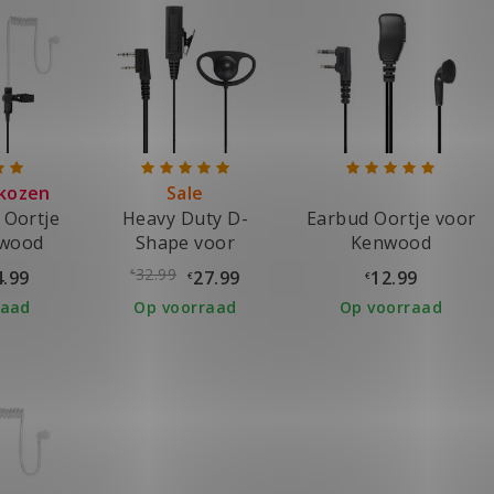
kozen
Sale
 Oortje
Heavy Duty D-
Earbud Oortje voor
nwood
Shape voor
Kenwood
oon
Kenwood
32.99
4.99
27.99
12.99
€
€
€
raad
Op voorraad
Op voorraad