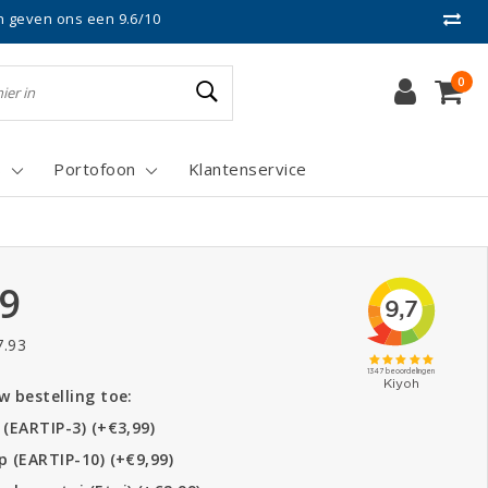
n geven ons een 9.6/10
0
s
Portofoon
Klantenservice
99
7.93
 bestelling toe:
 (EARTIP-3) (+€3,99)
p (EARTIP-10) (+€9,99)