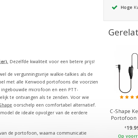
Hoge
Kw
Gerela
ier).
Dezelfde kwaliteit voor een betere prijs!
l de vergunningsvrije walkie-talkies als de
bel met alle Kenwood portofoons die voorzien
en ingebouwde microfoon en een PTT-
lijk te ontvangen als te zenden. Voor wie
Shape
oorschelp een comfortabel alternatief.
C-Shape K
 model de ideale opvolger van de eerdere
Portofoon 
19.9
€
 van de portofoon, waarna communicatie
Op voor