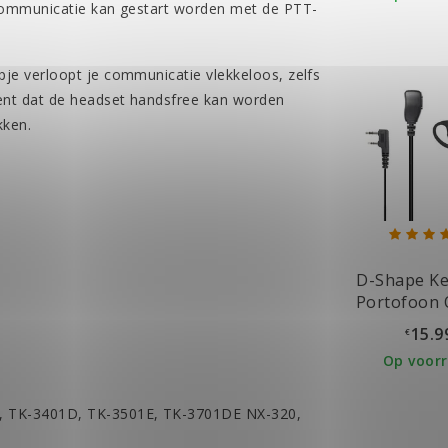
communicatie kan gestart worden met de PTT-
e verloopt je communicatie vlekkeloos, zelfs
ent dat de headset handsfree kan worden
kken.
D-Shape K
Portofoon 
15.9
€
Op voor
2, TK-3401D, TK-3501E, TK-3701DE NX-320,