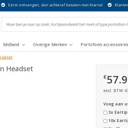
Eerst ontvangen, dan achteraf betalen met Klarna!
Klante
Midland
Overige Merken
Portofoon accessoire
eadset
n Headset
57.
€
excl. BTW 4
Voeg aan uw
3x Eartip
10x Earti