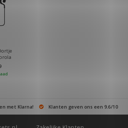
ortje
orola
kAbout
9
raad
en met Klarna!
Klanten geven ons een 9.6/10
ets.nl
Zakelijke Klanten