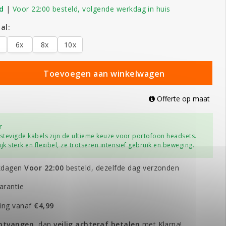
d
|
Voor 22:00 besteld, volgende werkdag in huis
al:
6x
8x
10x
Toevoegen aan winkelwagen
Offerte op maat
r
rstevigde kabels zijn de ultieme keuze voor portofoon headsets.
jk sterk en flexibel, ze trotseren intensief gebruik en beweging.
kdagen
Voor 22:00
besteld, dezelfde dag verzonden
arantie
ing vanaf
€4,99
ontvangen
, dan
veilig
achteraf betalen
met Klarna!