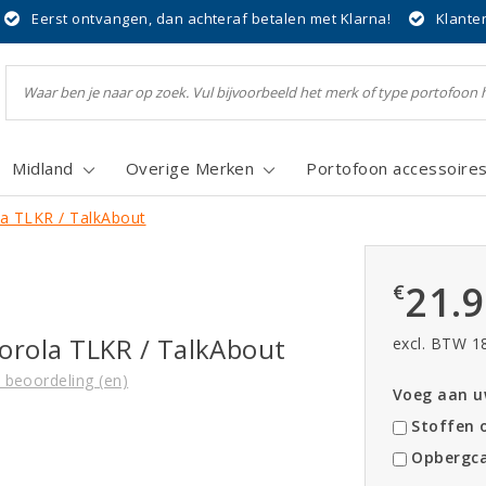
Eerst ontvangen, dan achteraf betalen met Klarna!
Klante
Midland
Overige Merken
Portofoon accessoire
a TLKR / TalkAbout
21.
€
orola TLKR / TalkAbout
excl. BTW 1
 beoordeling (en)
Voeg aan uw
Stoffen o
Opbergca