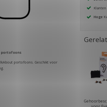
Klanten
Hoge
Kw
Gerela
 portofoons
lkAbout portofoons. Geschikt voor
ng.
Gehoorbesc
voor Ev