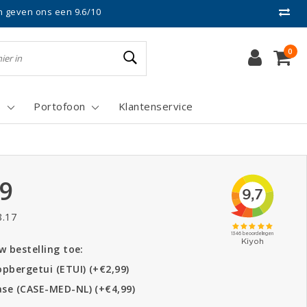
n geven ons een 9.6/10
0
s
Portofoon
Klantenservice
99
8.17
 bestelling toe:
pbergetui (ETUI) (+€2,99)
se (CASE-MED-NL) (+€4,99)