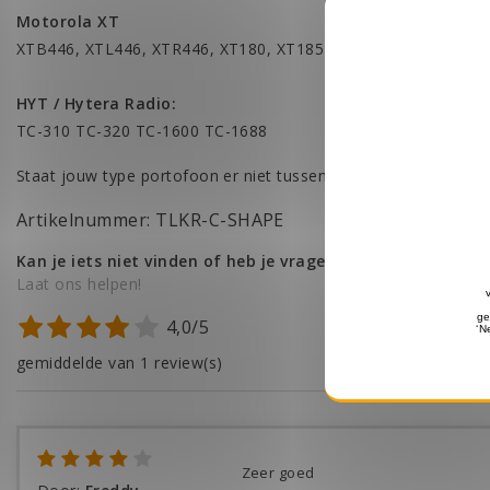
Motorola XT
XTB446, XTL446, XTR446, XT180, XT185
HYT / Hytera Radio:
TC-310 TC-320 TC-1600 TC-1688
Staat jouw type portofoon er niet tussen? Stuur ons een e-mai
Artikelnummer: TLKR-C-SHAPE
Kan je iets niet vinden of heb je vragen?
Laat ons helpen!
4,0/5
gemiddelde van 1 review(s)
Zeer goed