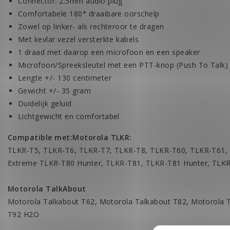
Connector: 2.5mm audio plug
Comfortabele 180
°
draaibare oorschelp
Zowel op linker- als rechteroor te dragen
Met kevlar vezel versterkte kabels
1 draad met daarop een microfoon en een speaker
Microfoon/Spreeksleutel met een PTT-knop (Push To Talk)
Lengte +/- 130 centimeter
Gewicht +/- 35 gram
Duidelijk geluid
Lichtgewicht en comfortabel
Compatible met:
Motorola TLKR:
TLKR-T5, TLKR-T6, TLKR-T7, TLKR-T8, TLKR-T60, TLKR-T61,
Extreme TLKR-T80 Hunter, TLKR-T81, TLKR-T81 Hunter, TL
Motorola TalkAbout
Motorola Talkabout T62, Motorola Talkabout T82, Motorola 
T92 H2O