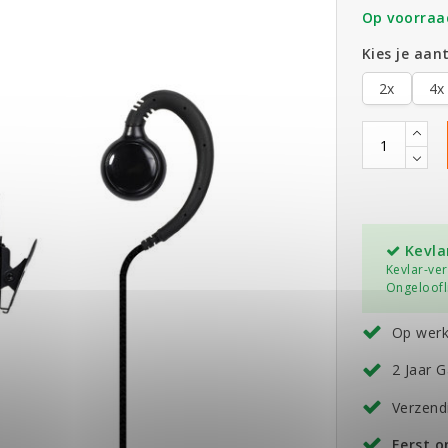
Op voorraa
Kies je aant
2x
4x
Kevla
Kevlar-ve
Ongeloofli
Op wer
2 Jaar G
Verzend
Eerst 