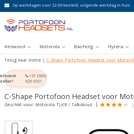
Op werkdagen voor 22:00 besteld, volgende werkdag in huis
Kenwood
Motorola
BaoFeng
Hytera
Terug naar Home
|
C-Shape Portofoon Headset voor Motorol
lefonisch
+31 (0)50 -
stellen?
820 0321
C-Shape Portofoon Headset voor Mot
|
Geschikt voor:
Motorola TLKR / TalkAbout
1