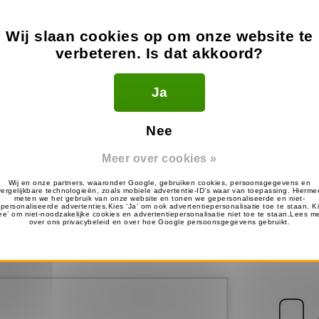
Wij slaan cookies op om onze website te
verbeteren. Is dat akkoord?
Ja
l en wij gaan kijken of onze headsets passen.
Nee
Meer over cookies »
Motorola 
TalkAbout 
Microf
16.9
€
Op voor