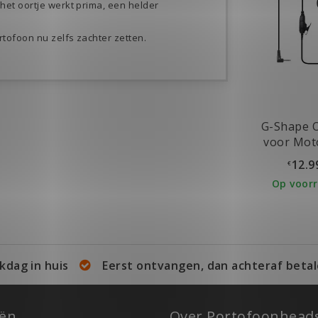
 het oortje werkt prima, een helder
rtofoon nu zelfs zachter zetten.
G-Shape O
voor Mot
TLKR & Tal
12.9
€
Op voor
kdag in huis
Eerst ontvangen, dan achteraf betal
eën
Over Portofoonheads