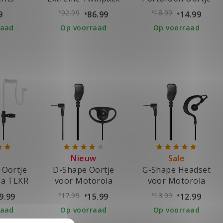
TLKR Serie
92.99
18.99
9
86.99
14.99
€
€
€
€
raad
Op voorraad
Op voorraad
Nieuw
Sale
 Oortje
D-Shape Oortje
G-Shape Headset
la TLKR
voor Motorola
voor Motorola
e
TLKR
TLKR
17.99
13.99
9.99
15.99
12.99
€
€
€
€
raad
Op voorraad
Op voorraad