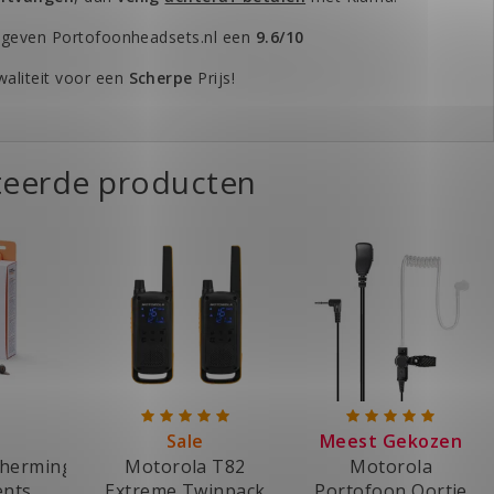
 geven Portofoonheadsets.nl een
9.6/10
aliteit voor een
Scherpe
Prijs!
teerde producten
Sale
Meest Gekozen
herming
Motorola T82
Motorola
ents
Extreme Twinpack
Portofoon Oortje