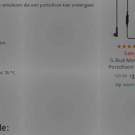
gen simuleren die een portofoon kan ondergaan
on.
Sale
G-Bud Mot
Portofoon 
ot 70 °C
2pin
29.99
2
€
€
Op voor
de: