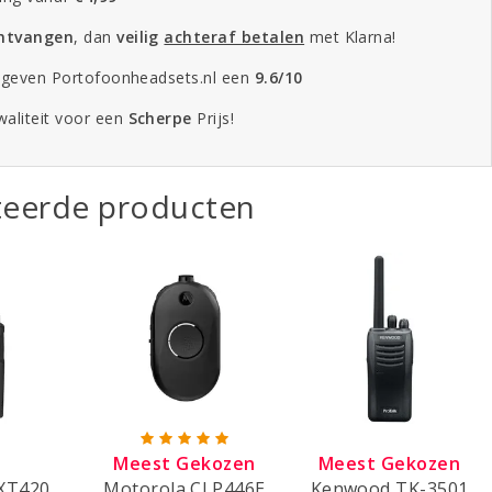
ontvangen
, dan
veilig
achteraf betalen
met Klarna!
 geven Portofoonheadsets.nl een
9.6/10
aliteit voor een
Scherpe
Prijs!
teerde producten
Meest Gekozen
Meest Gekozen
XT420
Motorola CLP446E
Kenwood TK-3501