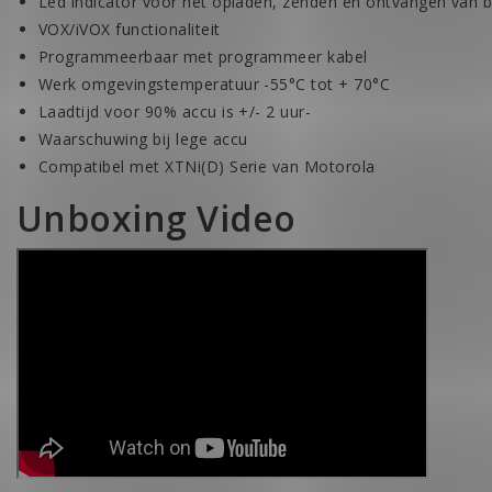
Led indicator voor het opladen, zenden en ontvangen van b
VOX/iVOX functionaliteit
Programmeerbaar met programmeer kabel
Werk omgevingstemperatuur -55°C tot + 70°C
Laadtijd voor 90% accu is +/- 2 uur-
Waarschuwing bij lege accu
Compatibel met XTNi(D) Serie van Motorola
Unboxing Video