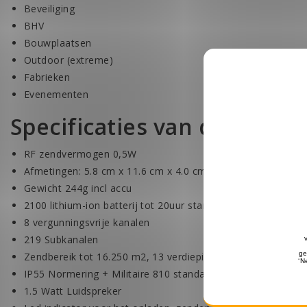
Beveiliging
BHV
Bouwplaatsen
Outdoor (extreme)
Fabrieken
Evenementen
Specificaties van de Motor
RF zendvermogen 0,5W
Afmetingen: 5.8 cm x 11.6 cm x 4.0 cm
Gewicht 244g incl accu
2100 lithium-ion batterij tot 20uur stand-by tijd
8 vergunningsvrije kanalen
219 Subkanalen
Zendbereik tot 16.250 m2, 13 verdiepingen of 9 km zichtlijn
IP55 Normering + Militaire 810 standaard
1.5 Watt Luidspreker