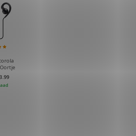
orola
Oortje
3.99
raad