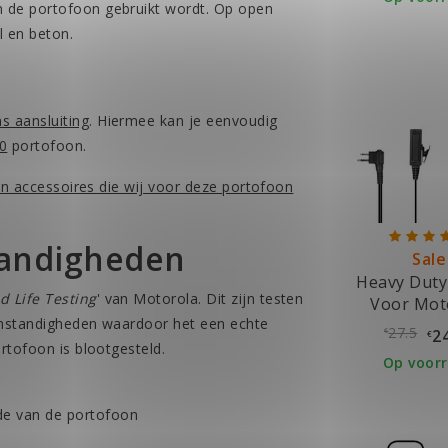
in de portofoon gebruikt wordt. Op open
l en beton.
s aansluiting
. Hiermee kan je eenvoudig
0
portofoon.
 en accessoires die wij voor deze portofoon
tandigheden
Sale
Heavy Duty
d Life Testing
' van Motorola. Dit zijn testen
Voor Mot
 omstandigheden waardoor het een echte
Portof
27.5
2
€
€
rtofoon is blootgesteld.
Op voor
de van de portofoon