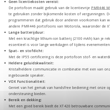
Geen licentiekosten vereist:
De portofoon maakt gebruik van de licentievrije
PMR446 Mh
te gebruiken zonder bijkomende kosten of vergunningen. D
programmeren dat gebruik door anderen voorkomen kan wo
andere PMR446 portofoons van Motorola, waaronder de X
Lange batterijduur:
Met een krachtige lithium-ion batterij (2100 mAh) kan je re
essentieel is voor lange werkdagen of tijdens evenementen
Spat- en stofdicht:
Met de IP55 certificering is deze portofoon stof- en waterdi
Heldere geluidskwaliteit:
Kristalheldere communicatie in combinatie met een van o
ingebouwde speaker.
VOX Functionaliteit:
Geniet van het gemak van handsfree bediening met onze o
ondersteuning bieden.
Bereik en dekking:
Met een goed bereik biedt de XT420 betrouwbare communic