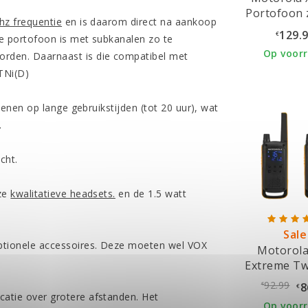
Portofoon 
z frequentie
en is daarom direct na aankoop
oplad
129.
€
e portofoon is met subkanalen zo te
Op voor
rden. Daarnaast is die compatibel met
TNi(D)
kenen op lange gebruikstijden (tot 20 uur), wat
.
cht.
nze
kwalitatieve headsets.
en de 1.5 watt
Sale
ptionele accessoires. Deze moeten wel VOX
Motorola
Extreme Tw
92.99
8
€
€
atie over grotere afstanden. Het
Op voor