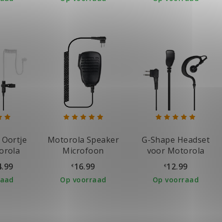
 Oortje
Motorola Speaker
G-Shape Headset
orola
Microfoon
voor Motorola
oon
Portofoon
4.99
16.99
12.99
€
€
raad
Op voorraad
Op voorraad