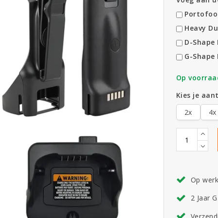
Portofoo
Heavy Du
D-Shape 
G-Shape 
Op voorraa
Kies je aant
2x
4x
Op wer
2 Jaar G
Verzend