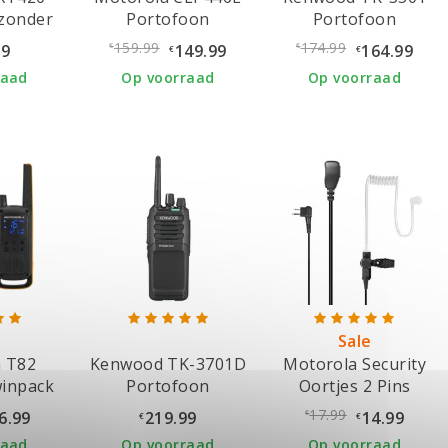
zonder
Portofoon
Portofoon
er
159.99
174.99
99
149.99
164.99
€
€
€
€
raad
Op voorraad
Op voorraad
Sale
 T82
Kenwood TK-3701D
Motorola Security
inpack
Portofoon
Oortjes 2 Pins
Stekker
17.99
6.99
219.99
14.99
€
€
€
raad
Op voorraad
Op voorraad