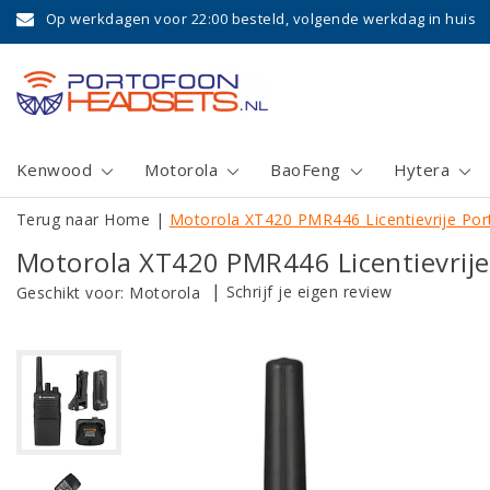
Op werkdagen voor 22:00 besteld, volgende werkdag in huis
Kenwood
Motorola
BaoFeng
Hytera
Terug naar Home
|
Motorola XT420 PMR446 Licentievrije Po
Motorola XT420 PMR446 Licentievrij
|
Schrijf je eigen review
Geschikt voor:
Motorola