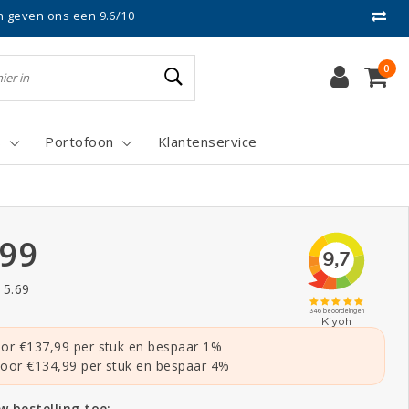
n geven ons een 9.6/10
0
s
Portofoon
Klantenservice
.99
15.69
or €137,99 per stuk en bespaar 1%
oor €134,99 per stuk en bespaar 4%
 bestelling toe: