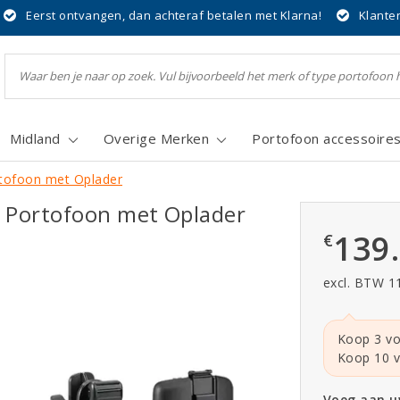
Eerst ontvangen, dan achteraf betalen met Klarna!
Klante
Midland
Overige Merken
Portofoon accessoire
rtofoon met Oplader
e Portofoon met Oplader
139
€
excl. BTW 1
Koop 3 vo
Koop 10 v
Voeg aan uw