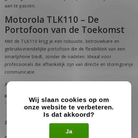
aan te passen.
Motorola TLK110 – De
Portofoon van de Toekomst
Met de TLK110 krijg je een robuuste, betrouwbare en
gebruiksvriendelijke portofoon die de flexibiliteit van een
smartphone biedt, zonder de nadelen. Ideaal voor
professionals die afhankelijk zijn van directe en storingsvrije
communicatie.
Artikelnummer: HK2187A
Kan je iets niet vinden of heb je vragen?
Wij slaan cookies op om
Laat ons helpen!
onze website te verbeteren.
Is dat akkoord?
gemiddelde van 0 review(s)
Ja
Geen reviews gevonden