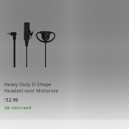
Heavy Duty D-Shape
Headset voor Motorola
TLK100 & TLK110
32.99
€
Op voorraad