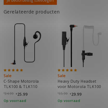
Je beoordeling toevoegen
Gerelateerde producten
Sale
Sale
C-Shape Motorola
Heavy Duty Headset
TLK100 & TLK110
voor Motorola TLK100
& TLK110
34.99
35.99
25.99
29.99
€
€
€
€
Op voorraad
Op voorraad