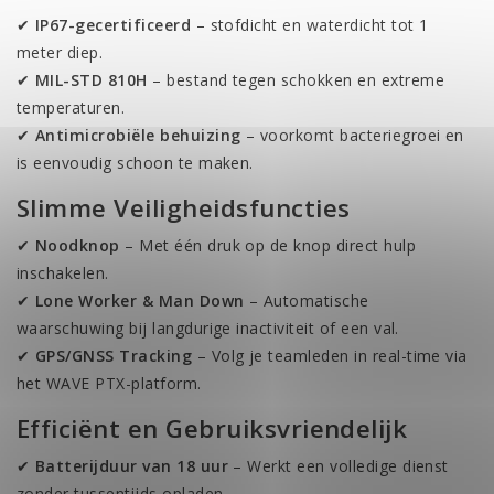
✔
IP67-gecertificeerd
– stofdicht en waterdicht tot 1
meter diep.
✔
MIL-STD 810H
– bestand tegen schokken en extreme
temperaturen.
✔
Antimicrobiële behuizing
– voorkomt bacteriegroei en
is eenvoudig schoon te maken.
Slimme Veiligheidsfuncties
✔
Noodknop
– Met één druk op de knop direct hulp
inschakelen.
✔
Lone Worker & Man Down
– Automatische
waarschuwing bij langdurige inactiviteit of een val.
✔
GPS/GNSS Tracking
– Volg je teamleden in real-time via
het WAVE PTX-platform.
Efficiënt en Gebruiksvriendelijk
✔
Batterijduur van 18 uur
– Werkt een volledige dienst
zonder tussentijds opladen.