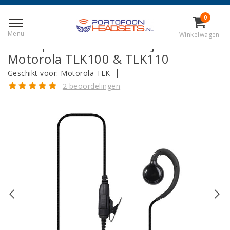
Terug naar Home
|
C-Shape Portofoon Oortje voor de Motorola
0
TLK100 & TLK110
Menu
Winkelwagen
C-Shape Portofoon Oortje voor de
Motorola TLK100 & TLK110
|
Geschikt voor:
Motorola TLK
2 beoordelingen