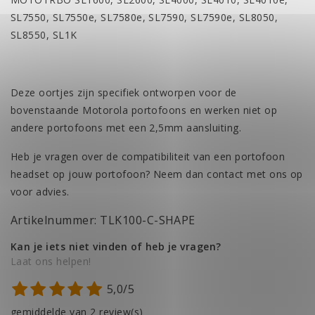
SL7550, SL7550e, SL7580e, SL7590, SL7590e, SL8050,
SL8550, SL1K
Deze oortjes zijn specifiek ontworpen voor de
bovenstaande Motorola portofoons en werken niet op
andere portofoons met een 2,5mm aansluiting.
Heb je vragen over de compatibiliteit van een portofoon
headset op jouw portofoon? Neem dan contact met ons op
voor advies.
Artikelnummer: TLK100-C-SHAPE
Kan je iets niet vinden of heb je vragen?
Laat ons helpen!
5,0/5
gemiddelde van 2 review(s)