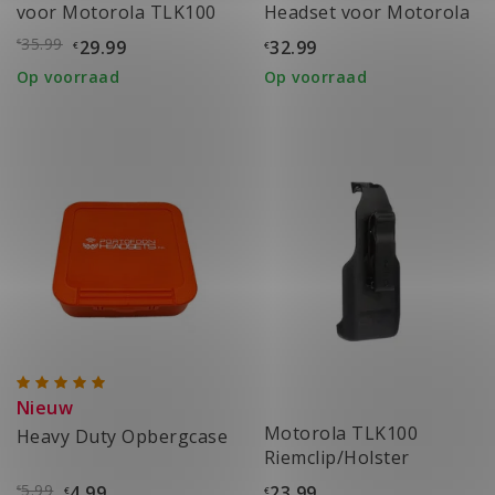
voor Motorola TLK100
Headset voor Motorola
& TLK110
TLK100 & TLK110
35.99
29.99
32.99
€
€
€
Op voorraad
Op voorraad
Nieuw
Motorola TLK100
Heavy Duty Opbergcase
Riemclip/Holster
5.99
4.99
23.99
€
€
€