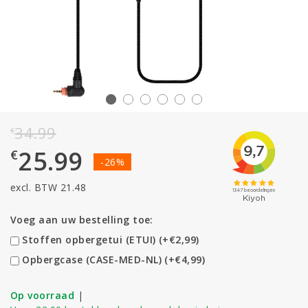
34.99
€
25.99
€
-26%
excl. BTW 21.48
Voeg aan uw bestelling toe:
Stoffen opbergetui (ETUI) (+€2,99)
Opbergcase (CASE-MED-NL) (+€4,99)
Op voorraad
|