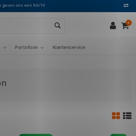
n geven ons een 9.6/10
0
s
Portofoon
Klantenservice
on