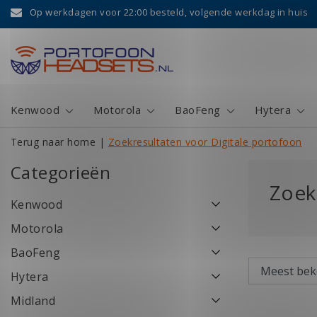
Op werkdagen voor 22:00 besteld, volgende werkdag in huis
Kenwood
Motorola
BaoFeng
Hytera
Terug naar home
|
Zoekresultaten voor Digitale portofoon
Categorieën
Zoek
Kenwood
Motorola
BaoFeng
Hytera
Midland