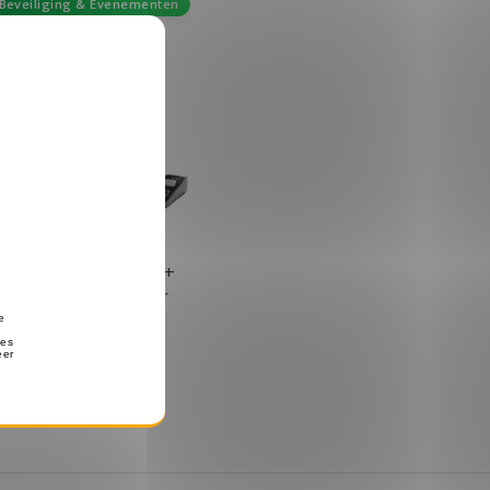
Beveiliging & Evenementen
 Kenwood TK3701D +
adsets & Multilader
1559.99
€
Op voorraad