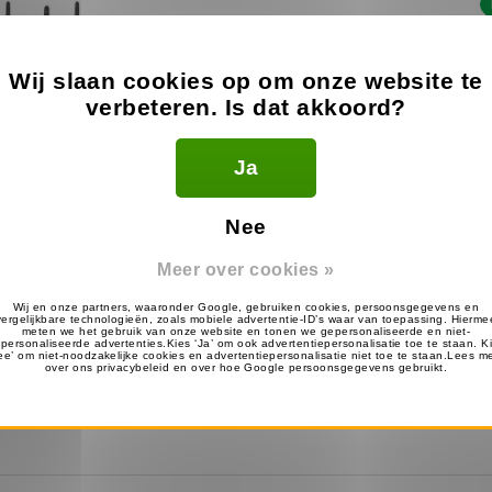
Wij slaan cookies op om onze website te
verbeteren. Is dat akkoord?
Ja
Nee
Meer over cookies »
ood TK3701D +
Motorola Multilader voor
5x
s & Multilader
XT420/XT460/XT660D
He
1239.99
299.99
€
Op voorraad
Op voorraad