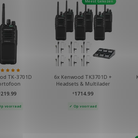
Meest Gekozen
od TK-3701D
6x Kenwood TK3701D +
ortofoon
Headsets & Multilader
219.99
1714.99
€
€
Op voorraad
Op voorraad