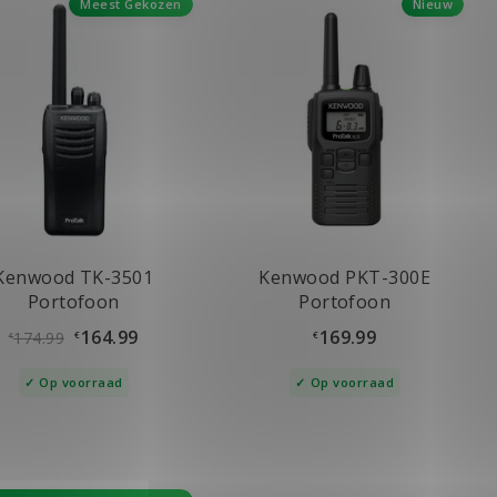
Meest Gekozen
Nieuw
Kenwood TK-3501
Kenwood PKT-300E
Portofoon
Portofoon
164.99
169.99
174.99
€
€
€
Op voorraad
Op voorraad