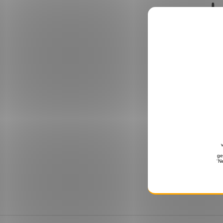
4x Kenw
Headset
€