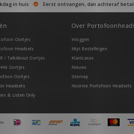
kdag in huis
Eerst ontvangen, dan achteraf betal
eën
Over Portofoonheads
ofoon Oortjes
Inloggen
tofoon Headsets
Mijn Bestellingen
R / TalkAbout Oortjes
Klantcases
446 Oortjes
Nieuws
ofoon Oortjes
Sitemap
on Headsets
Hoornie Portofoon Headsets
ubes & Listen Only