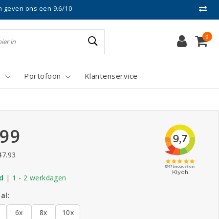
n geven ons een 9.6/10
0
s
Portofoon
Klantenservice
.99
47.93
d
|
1 - 2 werkdagen
al:
6x
8x
10x