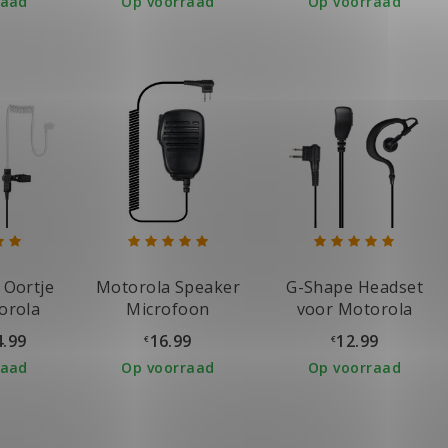
raad
Op voorraad
Op voorraad
 Oortje
Motorola Speaker
G-Shape Headset
orola
Microfoon
voor Motorola
oon
Portofoon
4.99
16.99
12.99
€
€
raad
Op voorraad
Op voorraad