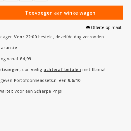
Toevoegen aan winkelwagen
Offerte op maat
kdagen
Voor 22:00
besteld, dezelfde dag verzonden
Garantie
ing vanaf
€4,99
ontvangen
, dan
veilig
achteraf betalen
met Klarna!
 geven Portofoonheadsets.nl een
9.6/10
aliteit voor een
Scherpe
Prijs!