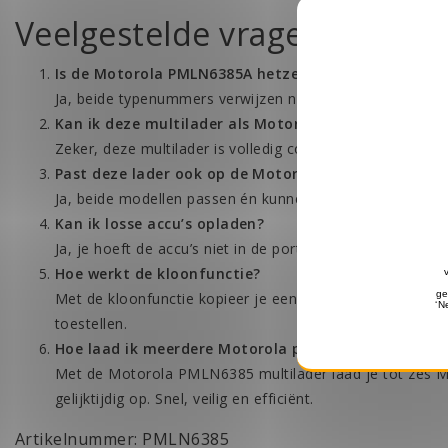
Veelgestelde vragen (FAQ)
Is de Motorola PMLN6385A hetzelfde als de PMLN63
Ja, beide typenummers verwijzen naar exact hetzelfde of
Kan ik deze multilader als Motorola XT420 Oplader 
Zeker, deze multilader is volledig compatibel met de XT4
Past deze lader ook op de Motorola XT460 en XT660
Ja, beide modellen passen én kunnen tegelijk geladen w
Kan ik losse accu’s opladen?
Ja, je hoeft de accu’s niet in de portofoon te laten zitten.
Hoe werkt de kloonfunctie?
Met de kloonfunctie kopieer je eenvoudig instellingen 
toestellen.
Hoe laad ik meerdere Motorola portofoons tegelijk 
Met de Motorola PMLN6385 multilader laad je tot zes 
gelijktijdig op. Snel, veilig en efficiënt.
Artikelnummer: PMLN6385