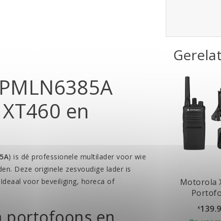
Gerela
/ PMLN6385A
, XT460 en
5A
) is dé professionele multilader voor wie
den. Deze originele zesvoudige lader is
Motorola 
 Ideaal voor beveiliging, horeca of
Portof
139.
€
a portofoons en