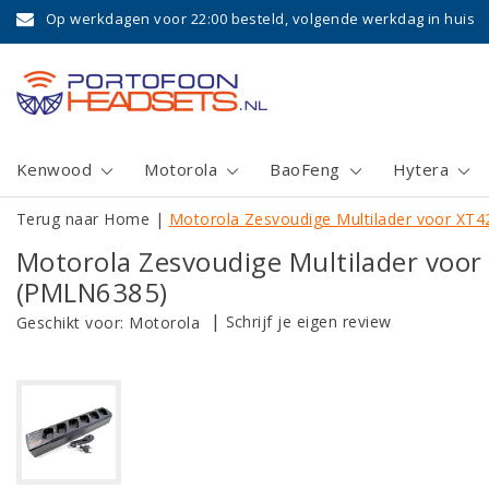
Op werkdagen voor 22:00 besteld, volgende werkdag in huis
Kenwood
Motorola
BaoFeng
Hytera
Terug naar Home
|
Motorola Zesvoudige Multilader voor X
Motorola Zesvoudige Multilader vo
(PMLN6385)
|
Schrijf je eigen review
Geschikt voor:
Motorola