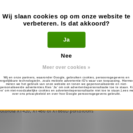
Wij slaan cookies op om onze website te
85?
verbeteren. Is dat akkoord?
ficiële Motorola product.
gebruiken?
Ja
20.
D?
Nee
orden.
Meer over cookies »
van één portofoon naar meerdere andere
op?
Motorola XT420, XT460 of XT660D portofoons