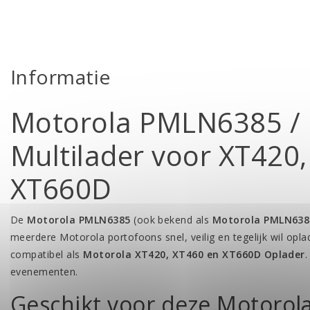
Informatie
Motorola PMLN6385 
Multilader voor XT420
XT660D
De
Motorola PMLN6385
(ook bekend als
Motorola PMLN638
meerdere Motorola portofoons snel, veilig en tegelijk wil opla
compatibel als
Motorola XT420, XT460 en XT660D Oplader
.
evenementen.
Geschikt voor deze Motorol