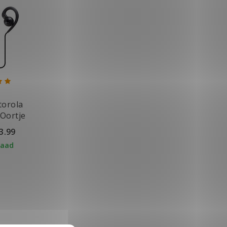
orola
Oortje
3.99
raad