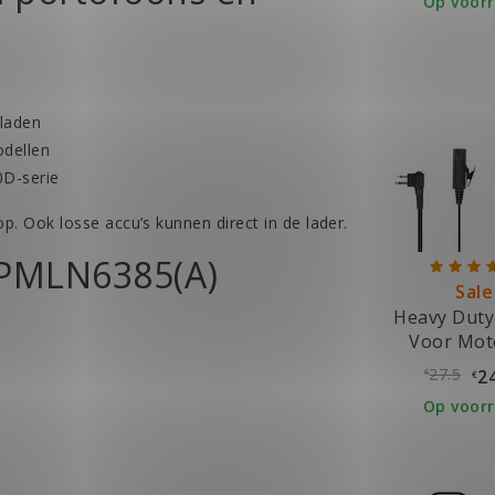
Op voor
pladen
odellen
0D-serie
p. Ook losse accu’s kunnen direct in de lader.
 PMLN6385(A)
Sale
Heavy Duty
Voor Mot
Portof
27.5
2
€
€
Op voor