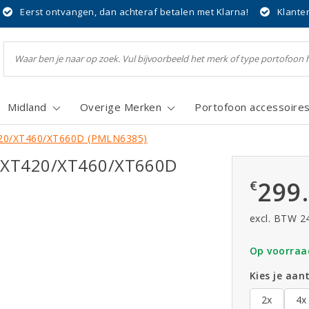
Eerst ontvangen, dan achteraf betalen met Klarna!
Klante
Midland
Overige Merken
Portofoon accessoire
T420/XT460/XT660D (PMLN6385)
or XT420/XT460/XT660D
299
€
excl. BTW 2
Op voorraa
Kies je aant
2x
4x