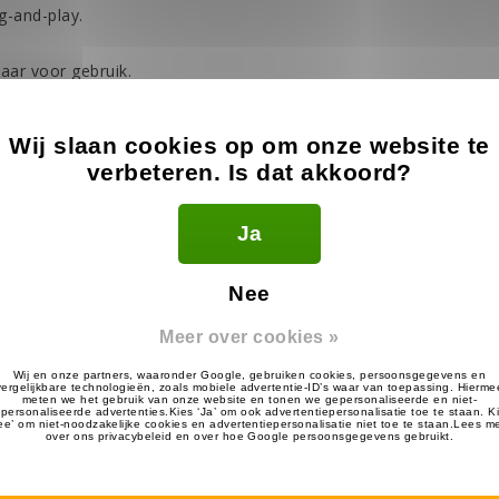
g-and-play.
laar voor gebruik.
evenementen en horeca.
Wij slaan cookies op om onze website te
verbeteren. Is dat akkoord?
tal
Ja
Nee
446 MHz)
16 analoog (PMR)
Meer over cookies »
 van omgeving)
 (KNB-69L)
erdicht)