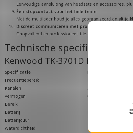
Eenvoudige aansluiting van headsets en accessoires, plu
Één stopcontact voor het hele team
Met de multilader houd je alles georganiseerd en altijd k
Discreet communiceren met professionele headsets
Onopvallend en professioneel, ideaal voor beveiliging, 
Technische specificaties
Kenwood TK-3701D Protalk Digi
Specificatie
Details
Frequentiebereik
PMR446 / dPMR446 (
Kanalen
32 digitaal (dPMR) / 
Vermogen
0,5 Watt ERP
Bereik
Tot 8 km (afhankelijk
Batterij
Lithium-ion 1150 mAh
Batterijduur
Tot 18 uur
Waterdichtheid
IP55 (stof- en spatwat