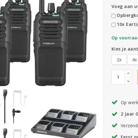
Voeg aan uw
Opbergko
10x Earti
Op voorraa
Kies je aant
2x
4x
Op wer
2 Jaar 
Verzend
Eerst 