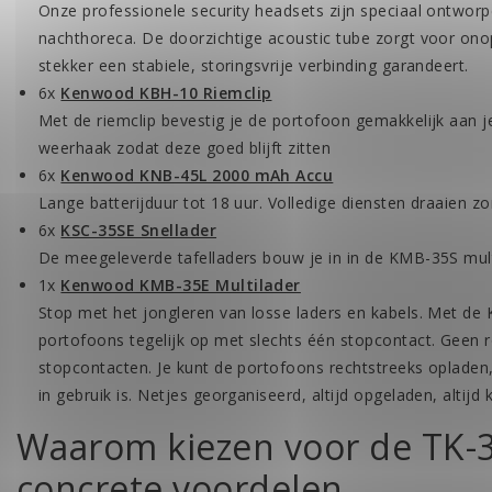
Onze professionele security headsets zijn speciaal ontworpe
nachthoreca. De doorzichtige acoustic tube zorgt voor ono
stekker een stabiele, storingsvrije verbinding garandeert.
6x
Kenwood KBH-10 Riemclip
Met de riemclip bevestig je de portofoon gemakkelijk aan j
weerhaak zodat deze goed blijft zitten
6x
Kenwood KNB-45L 2000 mAh Accu
Lange batterijduur tot 18 uur. Volledige diensten draaien z
6x
KSC-35SE Snellader
De meegeleverde tafelladers bouw je in in de KMB-35S mult
1x
Kenwood KMB-35E Multilader
Stop met het jongleren van losse laders en kabels. Met de 
portofoons tegelijk op met slechts één stopcontact. Geen 
stopcontacten. Je kunt de portofoons rechtstreeks opladen, 
in gebruik is. Netjes georganiseerd, altijd opgeladen, altijd 
Waarom kiezen voor de TK-3
concrete voordelen