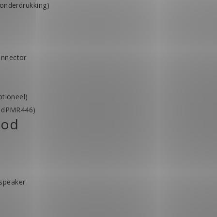
sonderdrukking)
onnector
ptioneel)
 / dPMR446)
ood
 speaker