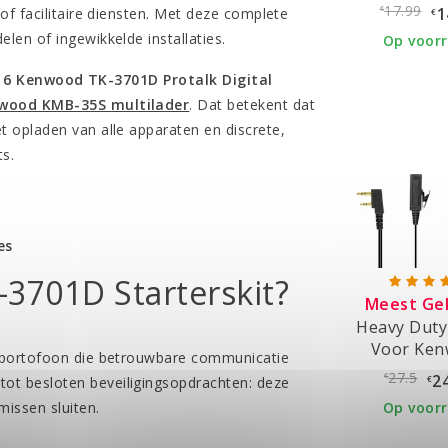
17.99
1
of facilitaire diensten. Met deze complete
€
€
en of ingewikkelde installaties.
Op voor
t
6 Kenwood TK-3701D Protalk Digital
wood KMB-35S multilader
. Dat betekent dat
 opladen van alle apparaten en discrete,
ts.
es
-3701D Starterskit?
Meest Ge
Heavy Duty
Voor Ke
le portofoon die betrouwbare communicatie
Portof
27.5
2
€
ot besloten beveiligingsopdrachten: deze
€
Op voor
issen sluiten.