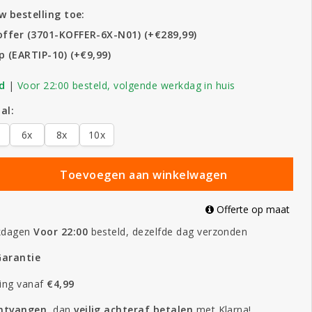
 bestelling toe:
ffer (3701-KOFFER-6X-N01) (+€289,99)
p (EARTIP-10) (+€9,99)
d
|
Voor 22:00 besteld, volgende werkdag in huis
al:
6x
8x
10x
Toevoegen aan winkelwagen
Offerte op maat
kdagen
Voor 22:00
besteld, dezelfde dag verzonden
Garantie
ing vanaf
€4,99
ontvangen
, dan
veilig
achteraf betalen
met Klarna!