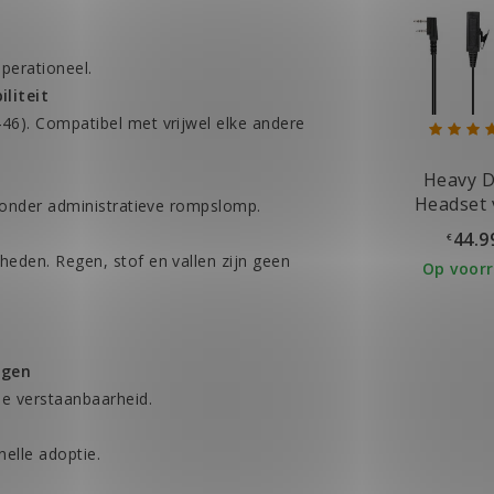
perationeel.
liteit
46). Compatibel met vrijwel elke andere
Heavy D
Headset 
 zonder administratieve rompslomp.
Kenwood 
44.9
€
Aanslui
eden. Regen, stof en vallen zijn geen
Op voor
ngen
e verstaanbaarheid.
elle adoptie.