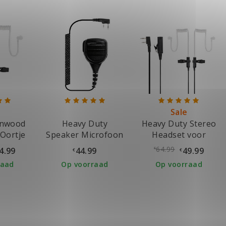
Sale
enwood
Heavy Duty
Heavy Duty Stereo
Oortje
Speaker Microfoon
Headset voor
voor Kenwood
Kenwood
64.99
4.99
44.99
49.99
€
€
€
raad
Op voorraad
Op voorraad