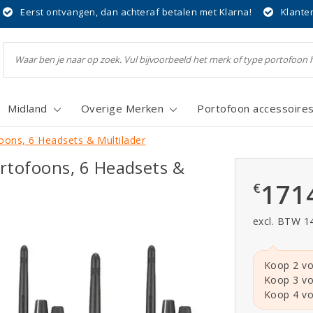
Eerst ontvangen, dan achteraf betalen met Klarna!
Klante
Midland
Overige Merken
Portofoon accessoire
oons, 6 Headsets & Multilader
rtofoons, 6 Headsets &
171
€
excl. BTW 1
Koop 2 vo
Koop 3 vo
Koop 4 vo