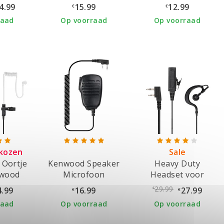
Portofoon
4.99
15.99
12.99
€
€
raad
Op voorraad
Op voorraad
kozen
Sale
 Oortje
Kenwood Speaker
Heavy Duty
nwood
Microfoon
Headset voor
oon
Kenwood
29.99
4.99
16.99
27.99
€
€
€
raad
Op voorraad
Op voorraad