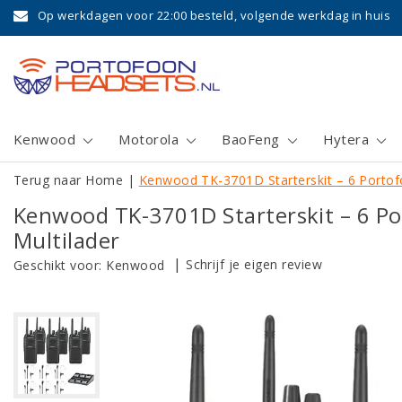
Op werkdagen voor 22:00 besteld, volgende werkdag in huis
Kenwood
Motorola
BaoFeng
Hytera
Terug naar Home
|
Kenwood TK-3701D Starterskit – 6 Portof
Kenwood TK-3701D Starterskit – 6 Po
Multilader
|
Schrijf je eigen review
Geschikt voor:
Kenwood