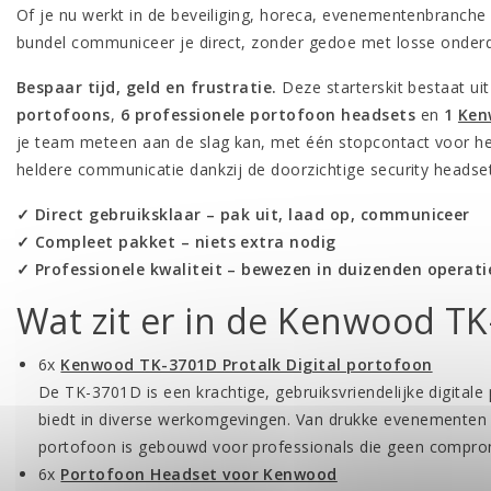
Of je nu werkt in de beveiliging, horeca, evenementenbranche 
bundel communiceer je direct, zonder gedoe met losse onderdel
Bespaar tijd, geld en frustratie.
Deze starterskit bestaat ui
portofoons
,
6 professionele portofoon headsets
en
1
Ken
je team meteen aan de slag kan, met één stopcontact voor het
heldere communicatie dankzij de doorzichtige security headse
✓ Direct gebruiksklaar – pak uit, laad op, communiceer
✓ Compleet pakket – niets extra nodig
✓ Professionele kwaliteit – bewezen in duizenden operati
Wat zit er in de Kenwood TK
6x
Kenwood TK-3701D Protalk Digital portofoon
De TK-3701D is een krachtige, gebruiksvriendelijke digita
biedt in diverse werkomgevingen. Van drukke evenementen t
portofoon is gebouwd voor professionals die geen comprom
6x
Portofoon Headset voor Kenwood