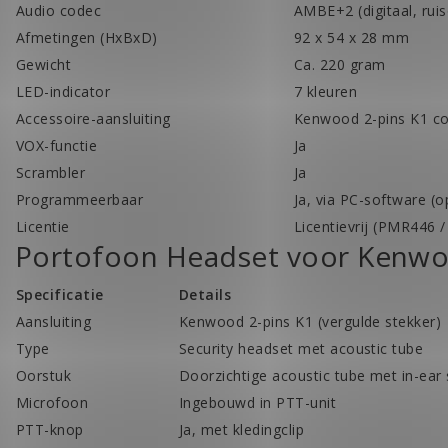
Audio codec
AMBE+2 (digitaal, rui
Afmetingen (HxBxD)
92 x 54 x 28 mm
Gewicht
Ca. 220 gram
LED-indicator
7 kleuren
Accessoire-aansluiting
Kenwood 2-pins K1 c
VOX-functie
Ja
Scrambler
Ja
Programmeerbaar
Ja, via PC-software (o
Licentie
Licentievrij (PMR446
Portofoon Headset voor Kenw
Specificatie
Details
Aansluiting
Kenwood 2-pins K1 (vergulde stekker)
Type
Security headset met acoustic tube
Oorstuk
Doorzichtige acoustic tube met in-ear
Microfoon
Ingebouwd in PTT-unit
PTT-knop
Ja, met kledingclip