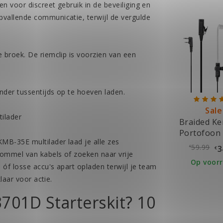
n voor discreet gebruik in de beveiliging en
pvallende communicatie, terwijl de vergulde
e broek. De riemclip is voorzien van een
onder tussentijds op te hoeven laden.
Sale
ilader
Braided K
Portofoon 
KMB-35E multilader laad je alle zes
59.99
3
€
€
rommel van kabels of zoeken naar vrije
Op voor
óf losse accu's apart opladen terwijl je team
klaar voor actie.
701D Starterskit? 10