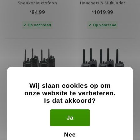
Speaker Microfoon
Headsets & Multilader
84.99
1019.99
€
€
Op voorraad
Op voorraad
Wij slaan cookies op om
onze website te verbeteren.
Is dat akkoord?
4x Kenwood TK3701D +
5x Kenwood TK3501 +
Ja
Headsets & Multilader
Headsets & Multilader
1239.99
1199.99
€
€
Nee