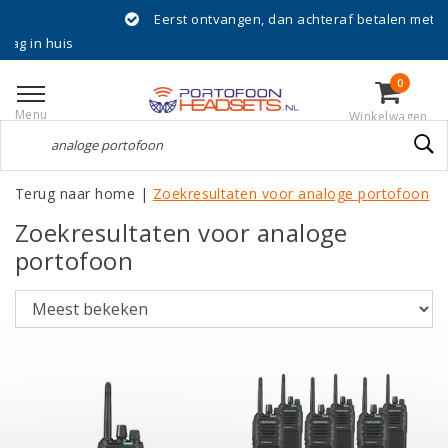
Eerst ontvangen, dan achteraf betalen met Klarna!
 huis
0
Menu
Winkelwagen
Terug naar home
|
Zoekresultaten voor analoge portofoon
Zoekresultaten voor analoge
portofoon