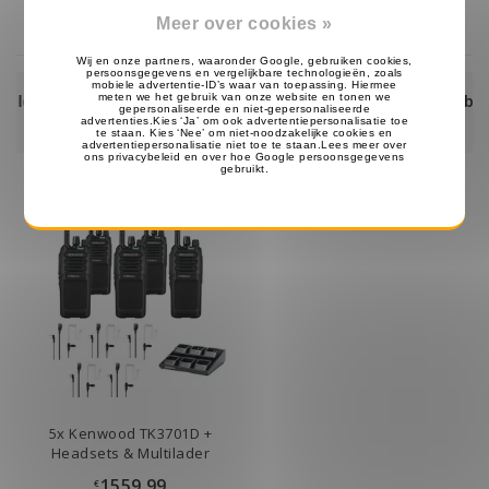
Op voorraad
Op voorraad
Meer over cookies »
Eerst ontvangen, dan achteraf betalen
met Klarna!
5x Kenwood TK3701D +
Headsets & Multilader
1559.99
€