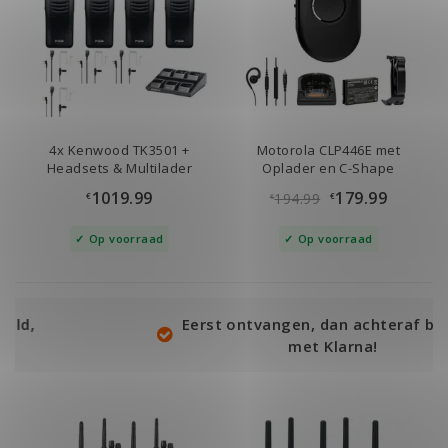
4x Kenwood TK3501 +
Motorola CLP446E met
Headsets & Multilader
Oplader en C-Shape
Headset
1019.99
179.99
194.99
€
€
€
Op voorraad
Op voorraad
Eerst ontvangen, dan achteraf betalen
met Klarna!