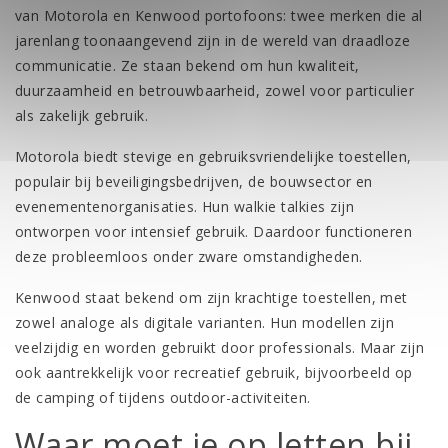
van Motorola en
Kenwood portofoons
: twee merken die al
jarenlang toonaangevend zijn in de wereld van draadloze
communicatie. Ze staan bekend om hun kwaliteit,
duurzaamheid en betrouwbaarheid, zowel voor particulier
als zakelijk gebruik.
Motorola biedt stevige en gebruiksvriendelijke toestellen,
populair bij beveiligingsbedrijven, de bouwsector en
evenementenorganisaties. Hun walkie talkies zijn
ontworpen voor intensief gebruik. Daardoor functioneren
deze probleemloos onder zware omstandigheden.
Kenwood staat bekend om zijn krachtige toestellen, met
zowel analoge als digitale varianten. Hun modellen zijn
veelzijdig en worden gebruikt door professionals. Maar zijn
ook aantrekkelijk voor recreatief gebruik, bijvoorbeeld op
de camping of tijdens outdoor-activiteiten.
Waar moet je op letten bij