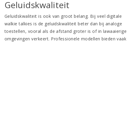
Geluidskwaliteit
Geluidskwaliteit is ook van groot belang. Bij veel digitale
walkie talkies is de geluidskwaliteit beter dan bij analoge
toestellen, vooral als de afstand groter is of in lawaaierige
omgevingen verkeert. Professionele modellen bieden vaak
ruisonderdrukking en goede geluidsweergave, zelfs bij
lawaaierige omstandigheden, zoals op een bouwplaats of
tijdens een evenement.
Batterijduur
De batterijduur is een ander belangrijk punt. Voor recreatief
gebruik kun je meestal volstaan met een batterij die slechts
een paar uur mee gaat. Maar voor professioneel gebruik,
waar het toestel vaak intensief gebruikt wordt, is een
langere accuduur onmisbaar. In zulke gevallen zijn modellen
met een
extra lange batterijduur
of een batterij die snel kan
worden
opgeladen
een betere keuze.