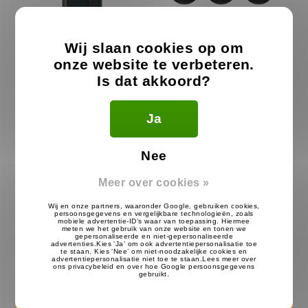
Wij slaan cookies op om
onze website te verbeteren.
Kenwood PKT-23E
4x Motorola CLP446E +
Is dat akkoord?
Portofoon
Headsets & Multilader
149.99
989.99
€
€
Ja
Op nabestelling
Op voorraad
Nee
Meer over cookies »