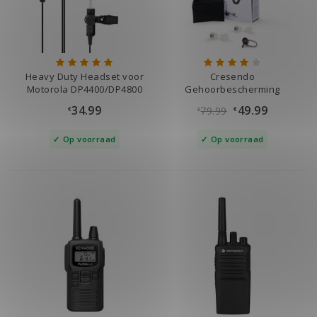
Heavy Duty Headset voor
Cresendo
Motorola DP4400/DP4800
Gehoorbescherming
Communicatiekit voor
34.99
49.99
79.99
€
€
€
Porto Oortjes
Op voorraad
Op voorraad