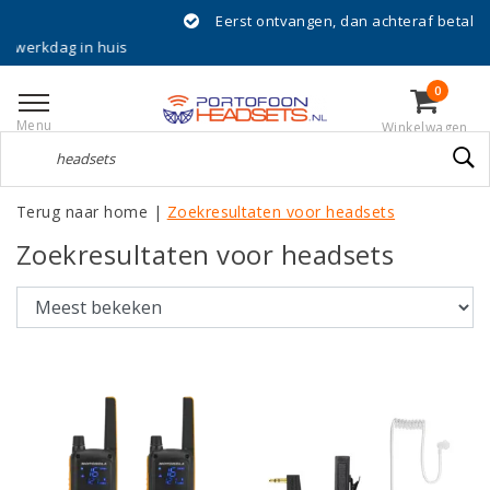
Eerst ontvangen, dan achteraf betalen met Klarna!
uis
0
Menu
Winkelwagen
Terug naar home
|
Zoekresultaten voor headsets
Zoekresultaten voor headsets