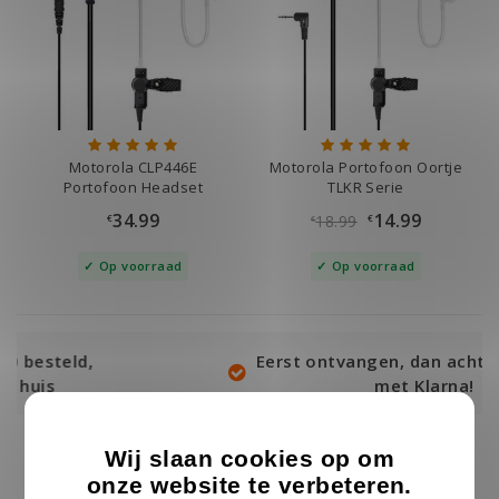
Motorola CLP446E
Motorola Portofoon Oortje
Portofoon Headset
TLKR Serie
34.99
14.99
18.99
€
€
€
Op voorraad
Op voorraad
Eerst ontvangen, dan achteraf betalen
met Klarna!
Wij slaan cookies op om
onze website te verbeteren.