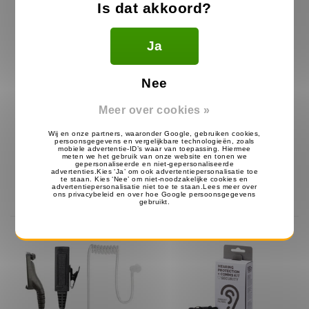
Is dat akkoord?
Ja
Nee
Meer over cookies »
6x Kenwood TK3501 +
Motorola XT420 Portofoon
Headsets & Multilader
1389.99
139.99
€
€
Op voorraad
Op voorraad