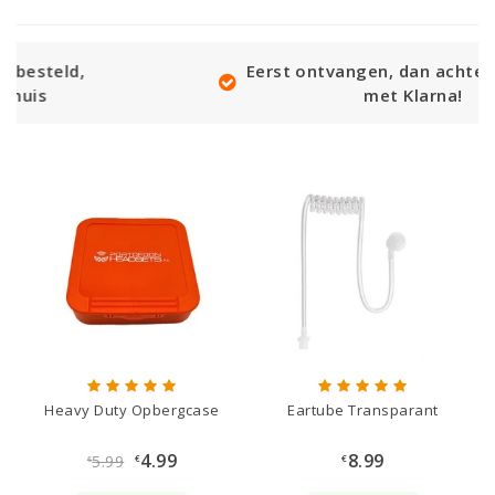
Eerst ontvangen, dan achteraf betalen
met Klarna!
Heavy Duty Opbergcase
Eartube Transparant
4.99
8.99
5.99
€
€
€