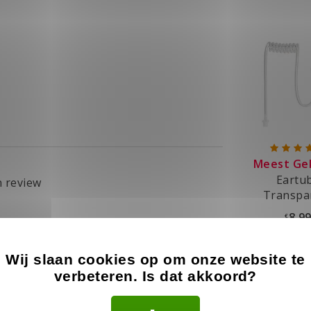
Meest Ge
Eartu
n review
Transpa
8.9
€
Op voor
Wij slaan cookies op om onze website te
verbeteren. Is dat akkoord?