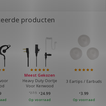
teerde producten
Meest Gekozen
voor
Heavy Duty Oortje
3 Eartips / Earbuds
od
Voor Kenwood
oon
Portofoon
27.5
9
24.99
3.99
€
€
€
raad
Op voorraad
Op voorraad