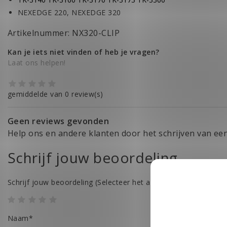
NEXEDGE 220, NEXEDGE 320
Artikelnummer: NX320-CLIP
Kan je iets niet vinden of heb je vragen?
Laat ons helpen!
gemiddelde van 0 review(s)
Geen reviews gevonden
Help ons en andere klanten door het schrijven van ee
Schrijf jouw beoordeling
Schrijf jouw beoordeling
(Selecteer het aantal sterren)
Naam*