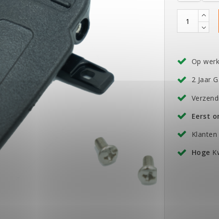
Op wer
2 Jaar G
Verzend
Eerst 
Klanten
Hoge
Kw