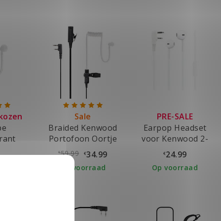
kozen
Sale
PRE-SALE
be
Braided Kenwood
Earpop Headset
rant
Portofoon Oortje
voor Kenwood 2-
pins
59.99
9
34.99
24.99
€
€
€
raad
Op voorraad
Op voorraad