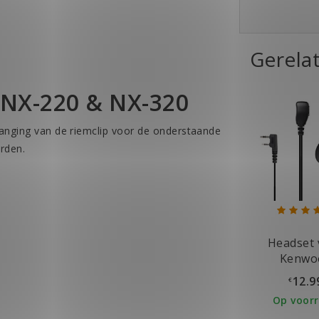
Gerela
 NX-220 & NX-320
vanging van de riemclip voor de onderstaande
rden.
Headset 
Kenwo
Portof
12.9
€
Op voor