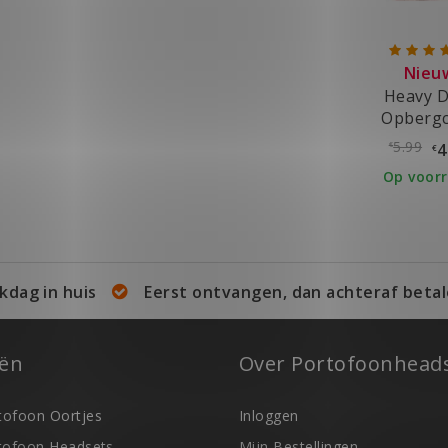
Nieu
Heavy D
Opberg
5.99
4
€
€
Op voor
kdag in huis
Eerst ontvangen, dan achteraf betal
eën
Over Portofoonheads
ofoon Oortjes
Inloggen
tofoon Headsets
Mijn Bestellingen