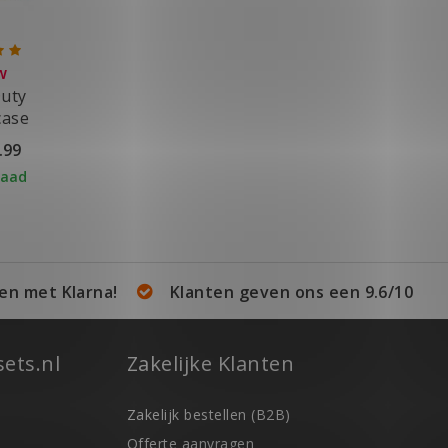
w
uty
case
.99
raad
en met Klarna!
Klanten geven ons een 9.6/10
ets.nl
Zakelijke Klanten
Zakelijk bestellen (B2B)
Offerte aanvragen