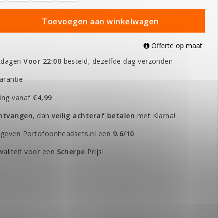
Toevoegen aan winkelwagen
Offerte op maat
kdagen
Voor 22:00
besteld, dezelfde dag verzonden
arantie
ing vanaf
€4,99
ontvangen
, dan
veilig
achteraf betalen
met Klarna!
 geven Portofoonheadsets.nl een
9.6/10
aliteit voor een
Scherpe
Prijs!