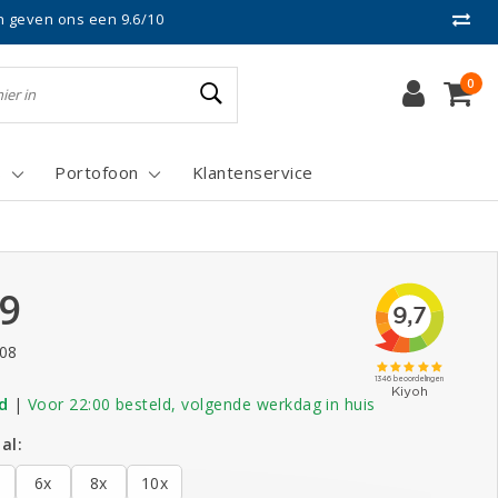
n geven ons een 9.6/10
0
s
Portofoon
Klantenservice
99
.08
d
|
Voor 22:00 besteld, volgende werkdag in huis
al:
6x
8x
10x