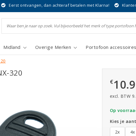
Eerst ontvangen, dan achteraf betalen met Klarna!
Klante
Midland
Overige Merken
Portofoon accessoire
320
NX-320
10.
€
excl. BTW 9
Op voorraa
Kies je aant
2x
4x