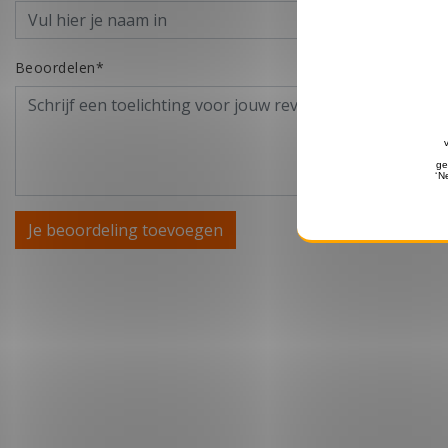
Beoordelen*
Je beoordeling toevoegen