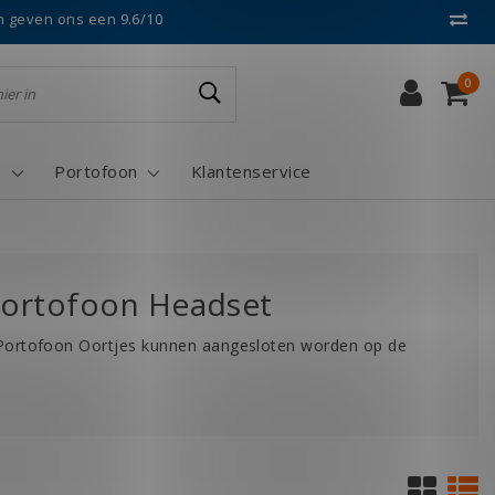
n geven ons een 9.6/10
0
s
Portofoon
Klantenservice
 Portofoon Headset
 Portofoon Oortjes kunnen aangesloten worden op de