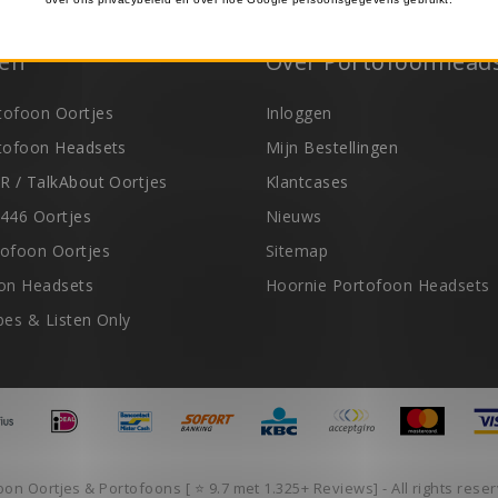
eën
Over Portofoonheads
ofoon Oortjes
Inloggen
tofoon Headsets
Mijn Bestellingen
R / TalkAbout Oortjes
Klantcases
446 Oortjes
Nieuws
ofoon Oortjes
Sitemap
on Headsets
Hoornie Portofoon Headsets
ubes & Listen Only
oon Oortjes & Portofoons [ ⭐️ 9.7 met 1.325+ Reviews] - All rights res