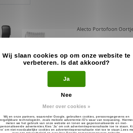
Alecto Portofoon Oortj
15.99
€
Op voorraad
Wij slaan cookies op om onze website te
verbeteren. Is dat akkoord?
Een stevig en compacte Port
Alecto. Dit portofoon oortje
Ja
een speaker met een bevestig
Toevoegen aan wink
Nee
Meer over cookies »
kdag in huis
Eerst ontvangen, dan achteraf betal