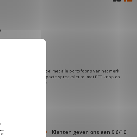
e
ofoon Headset compatibel met alle portofoons van het merk
 is voorzien van een compacte spreeksleutel met PTT-knop en
ingsclip voor in de nek.
elwagen
en met Klarna!
Klanten geven ons een 9.6/10