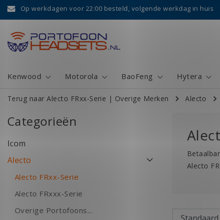
Op werkdagen voor 22:00 besteld, volgende werkdag in huis
Kenwood
Motorola
BaoFeng
Hytera
Terug naar Alecto FRxx-Serie
|
Overige Merken
Alecto
Categorieën
Alec
Icom
Betaalbar
Alecto
Alecto FR
Alecto FRxx-Serie
Alecto FRxxx-Serie
Overige Portofoons...