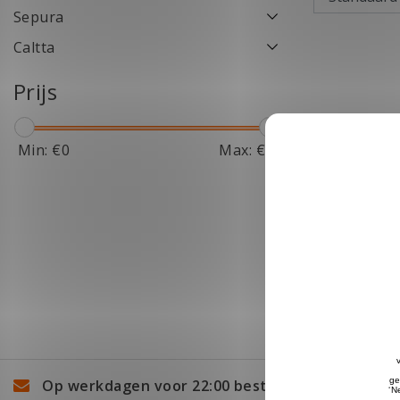
Sepura
Caltta
Prijs
Min: €
0
Max: €
20
Op werkdagen voor 22:00 besteld, volgende wer