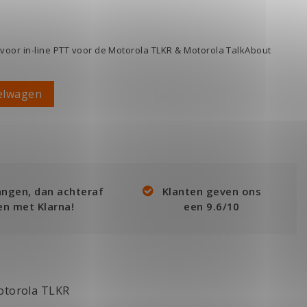
oor in-line PTT voor de Motorola TLKR & Motorola TalkAbout
elwagen
angen, dan achteraf
Klanten geven ons
en met Klarna!
een 9.6/10
otorola TLKR