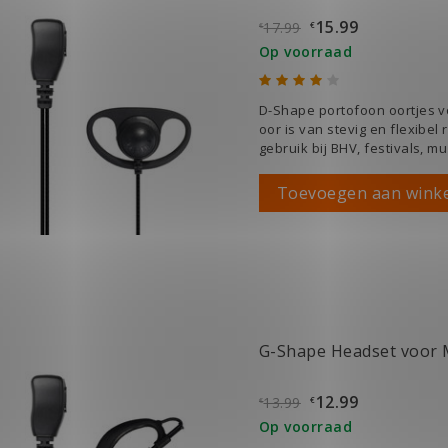
15.99
17.99
€
€
Op voorraad
D-Shape portofoon oortjes v
oor is van stevig en flexibel
gebruik bij BHV, festivals, 
Toevoegen aan wink
G-Shape Headset voor 
12.99
13.99
€
€
Op voorraad