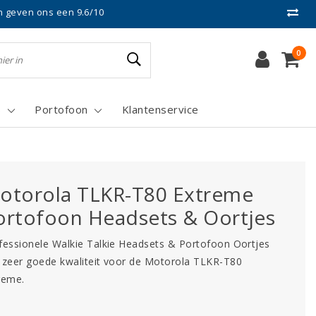
n geven ons een 9.6/10
0
s
Portofoon
Klantenservice
otorola TLKR-T80 Extreme
ortofoon Headsets & Oortjes
fessionele Walkie Talkie Headsets & Portofoon Oortjes
 zeer goede kwaliteit voor de Motorola TLKR-T80
reme.