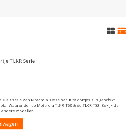
tje TLKR Serie
e TLKR serie van Motorola. Deze security oortjes zijn geschikt
rola. Waaronder de Motorola TLKR-T60 & de TLKR-T82. Bekijk de
e andere modellen.
elwagen