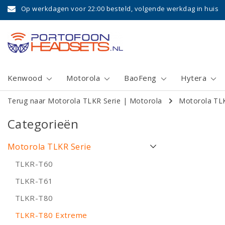
Op werkdagen voor 22:00 besteld, volgende werkdag in huis
Kenwood
Motorola
BaoFeng
Hytera
Terug naar Motorola TLKR Serie
|
Motorola
Motorola TLK
Categorieën
Motorola TLKR Serie
TLKR-T60
TLKR-T61
TLKR-T80
TLKR-T80 Extreme