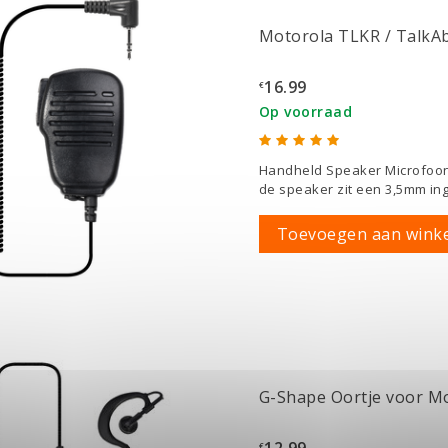
Motorola TLKR / TalkA
16.99
€
Op voorraad
Handheld Speaker Microfoon
de speaker zit een 3,5mm ing
Toevoegen aan wink
G-Shape Oortje voor M
12.99
€