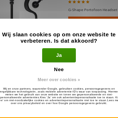
G-Shape Portofoon Headset 
Toevoegen aan wink
Wij slaan cookies op om onze website te
verbeteren. Is dat akkoord?
Ja
C-Shape Headset voor 
Nee
Meer over cookies »
21.99
€
Op voorraad
C-Shape Portofoon Headset v
Toevoegen aan wink