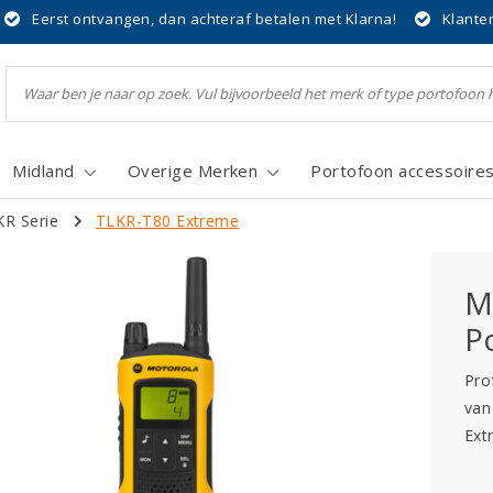
Eerst ontvangen, dan achteraf betalen met Klarna!
Klante
Midland
Overige Merken
Portofoon accessoire
R Serie
TLKR-T80 Extreme
M
P
Pro
van
Ext