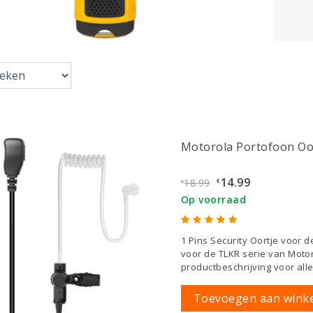
Motorola Portofoon Oor
14.99
18.99
€
€
Op voorraad
1 Pins Security Oortje voor d
voor de TLKR serie van Moto
productbeschrijving voor all
Toevoegen aan wink