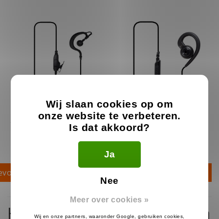
Wij slaan cookies op om
onze website te verbeteren.
G-Shape Oortje voor Motorola
G-Bud Headset voor Motorola
Is dat akkoord?
TLKR & TalkAbout
TLKR / TalkAbout
12.99
22.99
€
€
Ja
Op voorraad
Op voorraad
evoegen aan winkelwagen
Toevoegen aan winkelwagen
Nee
Meer over cookies »
Headsets voor de Motorola