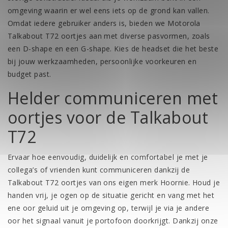
omgeving waarin er wel eens iets op de grond kan vallen.
Omdat iedere gebruiker anders is, bieden we Motorola
Talkabout T72 oortjes aan met diverse pasvormen, zoals
een D-shape en een G-shape. Kies de headset die het beste
bij jouw werkzaamheden, persoonlijke voorkeuren en
budget past.
Helder communiceren met
oortjes voor de Talkabout
T72
Ervaar hoe eenvoudig, duidelijk en comfortabel je met je
collega’s of vrienden kunt communiceren dankzij de
Talkabout T72 oortjes van ons eigen merk Hoornie. Houd je
handen vrij, je ogen op de situatie gericht en vang met het
ene oor geluid uit je omgeving op, terwijl je via je andere
oor het signaal vanuit je portofoon doorkrijgt. Dankzij onze