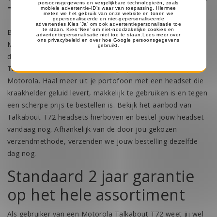
Talkabout T72
Ben je op zoek naar een geschikte headset voor jouw
Motorola Talkabout T72? Portofoonheadsets.nl levert
diverse headsets die speciaal ontworpen zijn voor de
Talkabout T72 portofoon en vergelijkbare modellen van
Motorola. Haal meer uit je portofoon met een headset die
kraakhelder geluid levert, makkelijk te gebruiken is en tegen
een scherpe prijs te bestellen is. Bekijk het aanbod van
Talkabout T72 headsets hierboven en bestel jouw headset
vandaag nog. Afhankelijk van de door jou gekozen
verzendmethode, verzenden we jouw bestelling dezelfde
dag nog.
Standaard 2 jaar garantie
op het hele assortiment
Als gebruiker van een Motorola Talkabout T72 weet jij wel