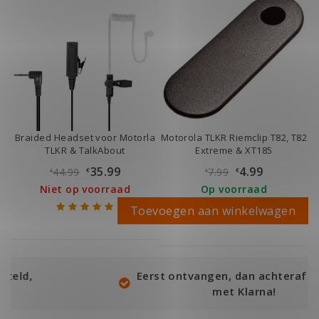
Braided Headset voor Motorla
Motorola TLKR Riemclip T82, T82
TLKR & TalkAbout
Extreme & XT185
35.99
4.99
44.99
7.99
€
€
€
€
Niet op voorraad
Op voorraad
Toevoegen aan winkelwagen
Eerst ontvangen, dan achteraf betalen
met Klarna!