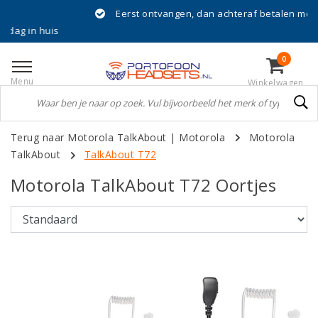
Eerst ontvangen, dan achteraf betalen met Klarna!
is
0
Menu
Winkelwagen
Terug naar Motorola TalkAbout
|
Motorola
Motorola
TalkAbout
TalkAbout T72
Motorola TalkAbout T72 Oortjes