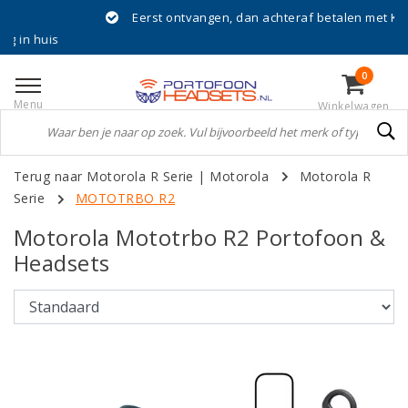
Eerst ontvangen, dan achteraf betalen met Klarna!
s
0
Menu
Winkelwagen
Terug naar Motorola R Serie
|
Motorola
Motorola R
Serie
MOTOTRBO R2
Motorola Mototrbo R2 Portofoon &
Headsets