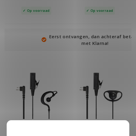
Op voorraad
Op voorraad
Eerst ontvangen, dan achteraf betalen
met Klarna!
G-Shape Heavy Duty
D-Shape Heavy Duty
Headset voor Motorola
Headset voor Motorola