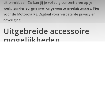
dit onmisbaar. Zo kun jij je volledig concentreren op je
werk, zonder zorgen over ongewenste meeluisteraars. Kies
voor de Motorola R2 Digitaal voor verbeterde privacy en
beveiliging.
Uitgebreide accessoire
mogelijkheden
De Motorola R2 is uitgerust met een veelzijdige accessoire
poort die gebruikmaakt van de bekende Motorola 2-pins
aansluiting. Dit betekent dat je een breed scala aan
compatibele accessoires kunt gebruiken, zoals portofoon
headsets, walkie talkie oortjes en spreeksleutels. Of je nu
behoefte hebt aan een discrete headset voor
beveiligingstoepassingen of een robuuste spreeksleutel
voor gebruik op de bouwplaats, er is altijd een geschikte
optie beschikbaar. Dankzij deze flexibiliteit pas je de
portofoon eenvoudig aan jouw specifieke werkomgeving