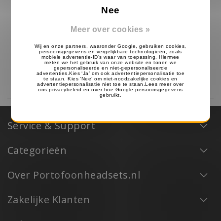
Nee
Meer over cookies »
Heavy Duty G-Shape
Heavy Duty Speaker
Headset voor Motorola
Microfoon voor Motorola
DP2400, DP2600
DP2400, DP2600
32.99
39.99
49.99
€
€
€
Op voorraad
Op voorraad
Service & Support
Categorieën
Over Portofoonheadsets.nl
Zakelijke Klanten