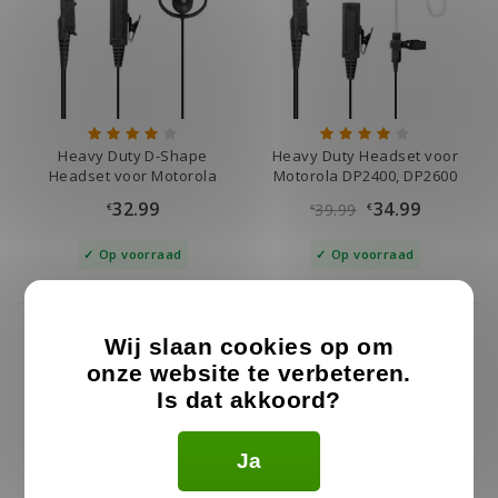
Heavy Duty D-Shape
Heavy Duty Headset voor
Headset voor Motorola
Motorola DP2400, DP2600
DP2400, DP2600
32.99
34.99
39.99
€
€
€
Op voorraad
Op voorraad
Wij slaan cookies op om
onze website te verbeteren.
Is dat akkoord?
Ja