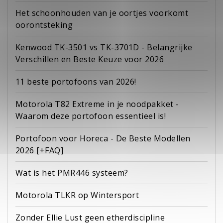
Het schoonhouden van je oortjes voorkomt
oorontsteking
Kenwood TK-3501 vs TK-3701D - Belangrijke
Verschillen en Beste Keuze voor 2026
11 beste portofoons van 2026!
Motorola T82 Extreme in je noodpakket -
Waarom deze portofoon essentieel is!
Portofoon voor Horeca - De Beste Modellen
2026 [+FAQ]
Wat is het PMR446 systeem?
Motorola TLKR op Wintersport
Zonder Ellie Lust geen etherdiscipline