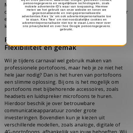
Met portofoons en walkie talkies zorg je ervoor dat
carnaval soepel en veilig verloopt. Wacht niet langer
en bereid je team goed voor, zodat jullie optimaal
kunnen genieten van dit kleurrijke feest!
Portofoons huren voor carnaval:
Flexibiliteit en gemak
Wil je tijdens carnaval wel gebruik maken van
professionele portofoons, maar heb je ze niet het
hele jaar nodig? Dan is het huren van portofoons
een slimme oplossing. Bij ons is het mogelijk om
portofoons met bijbehorende accessoires, zoals
headsets en luidspreker microfoons te huren.
Hierdoor beschik je over betrouwbare
communicatieapparatuur zonder grote
investeringen. Bovendien kun je kiezen uit
verschillende modellen, zoals analoge, digitale of
4G-portofoons, afhankelijk van jouw behoeften. Wij