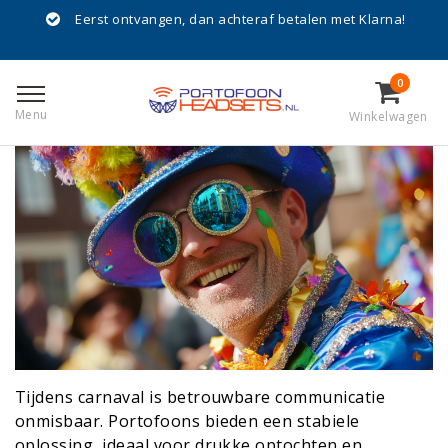
Eerst ontvangen, dan achteraf betalen met Klarna!
Portofoons en walkie talkies voor
carnaval
0
Geplaatst op
11 Februari 2025
Menu
Winkelwagen
Tijdens carnaval is betrouwbare communicatie
onmisbaar. Portofoons bieden een stabiele
oplossing, ideaal voor drukke optochten en