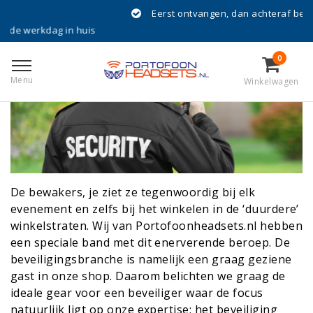
Eerst ontvangen, dan achteraf betalen met Klarn
De ideale gear voor een beveiliger
 in huis
Geplaatst op
8 Maart 2023
0
Menu
Winkelwagen
De bewakers, je ziet ze tegenwoordig bij elk
evenement en zelfs bij het winkelen in de ‘duurdere’
winkelstraten. Wij van Portofoonheadsets.nl hebben
een speciale band met dit enerverende beroep. De
beveiligingsbranche is namelijk een graag geziene
gast in onze shop. Daarom belichten we graag de
ideale gear voor een beveiliger waar de focus
natuurlijk ligt op onze expertise; het beveiliging