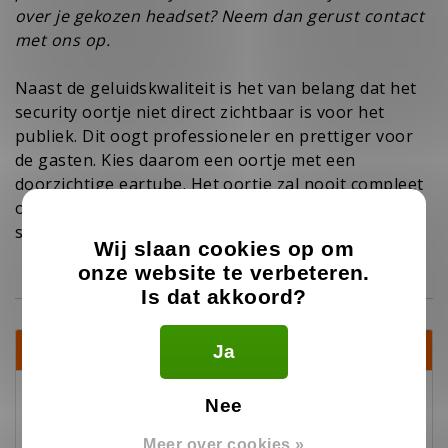
over je gekozen headset? Neem dan gerust
contact
met ons op.
Naast de geluidskwaliteit is het van belang dat het
security oortje niet direct zichtbaar is voor het
publiek. Dit oogt professioneler en prettiger voor
de gasten. Kies daarom een oortje met een
doorzichtige eartube
. Het oortje zal nooit compleet
onzichtbaar zijn, waardoor je je als beveiliger nog
steeds onderscheid van de menigte.
Wij slaan cookies op om
onze website te verbeteren.
Is dat akkoord?
Recente artikelen
Ja
Nee
Spreeksleutel of oortje, wat past bij jouw werk?
Meer over cookies »