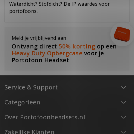
Waterdicht? Stofdicht? De IP waardes voor
portofoons.
Meld je vrijblijvend aan
Ontvang direct
50% korting
op een
Heavy Duty Opbergcase
voor je
Portofoon Headset
Service & Support
Categorieën
Over Portofoonheadsets.nl
Zakelijke Klanten