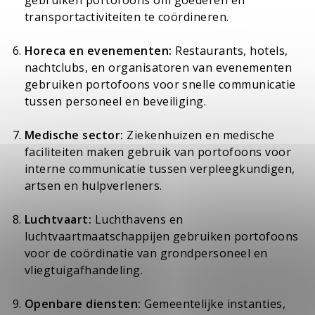
transportactiviteiten te coördineren.
Horeca en evenementen:
Restaurants, hotels,
nachtclubs, en organisatoren van evenementen
gebruiken portofoons voor snelle communicatie
tussen personeel en beveiliging.
Medische sector:
Ziekenhuizen en medische
faciliteiten maken gebruik van portofoons voor
interne communicatie tussen verpleegkundigen,
artsen en hulpverleners.
Luchtvaart:
Luchthavens en
luchtvaartmaatschappijen gebruiken portofoons
voor de coördinatie van grondpersoneel en
vliegtuigafhandeling.
Openbare diensten:
Gemeentelijke instanties,