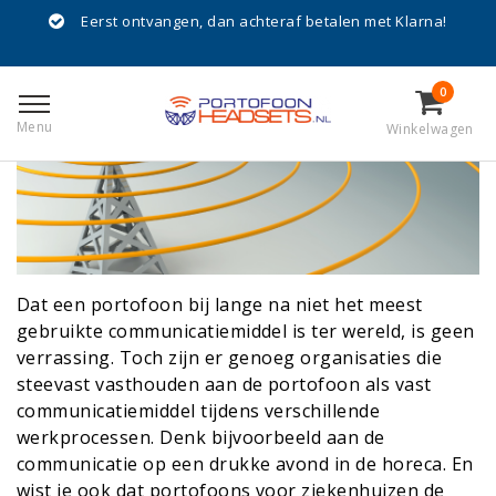
Eerst ontvangen, dan achteraf betalen met Klarna!
De cijfers van portofoon gebruikers
Geplaatst op
26 Oktober 2023
0
Menu
Winkelwagen
Dat een portofoon bij lange na niet het meest
gebruikte communicatiemiddel is ter wereld, is geen
verrassing. Toch zijn er genoeg organisaties die
steevast vasthouden aan de portofoon als vast
communicatiemiddel tijdens verschillende
werkprocessen. Denk bijvoorbeeld aan de
communicatie op een drukke avond in de horeca. En
wist je ook dat portofoons voor ziekenhuizen de