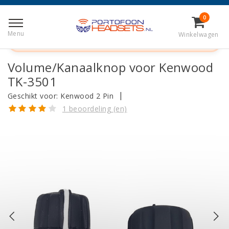
Terug naar Home
|
Volume/Kanaalknop voor Kenwood TK-3501
0
Menu
Winkelwagen
Telefonisch bestellen?
+31 (0)50 - 820 0321
Volume/Kanaalknop voor Kenwood
TK-3501
|
Geschikt voor:
Kenwood 2 Pin
1 beoordeling (en)