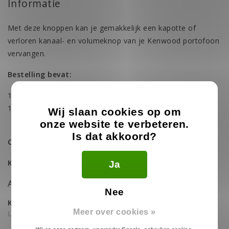
Informatie
Met deze knoppen kan je gemakkelijk een kapotte of
verloren kanaal- en volumeknop van je Kenwood portofoon
vervangen.
Bestelling bevat:
1x Volume knop
1x Kanaal knop
Wij slaan cookies op om
onze website te verbeteren.
Is dat akkoord?
Compatibel met:
Kenwood TK-3501
Ja
Artikelnummer: TK-3501-KNB
Nee
Kan je iets niet vinden of heb je vragen?
Meer over cookies »
Laat ons helpen!