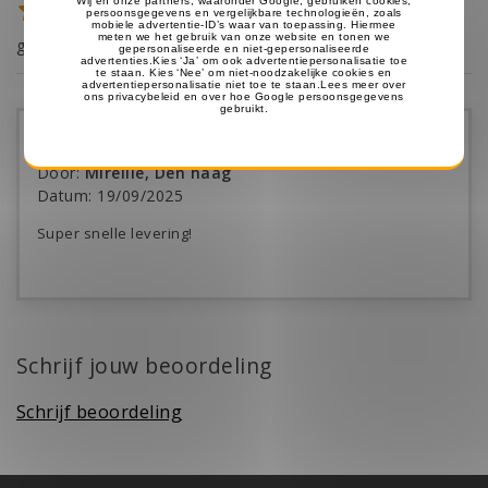
4,0/5
gemiddelde van 1 review(s)
Door
:
Mireille, Den haag
Datum
:
19/09/2025
Super snelle levering!
Schrijf jouw beoordeling
Schrijf beoordeling