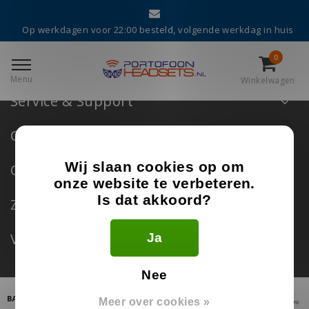
Terug naar home
|
Extra pagina 4
Op werkdagen voor 22:00 besteld, volgende werkdag in huis
Extra pagina 4
0
Menu
Winkelwagen
Service & Support
Categorieën
Wij slaan cookies op om
Over Portofoonheadsets.nl
onze website te verbeteren.
Is dat akkoord?
Zakelijke Klanten
Volg ons
Ja
Nee
Meer over cookies »