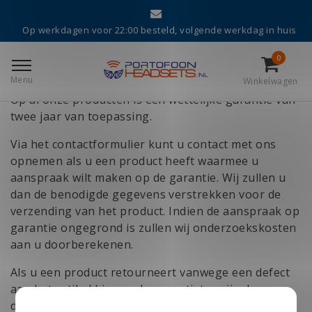
Terug naar home
|
Garantie
Op werkdagen voor 22:00 besteld, volgende werkdag in huis
Garantie
0
Menu
Garantie
Winkelwagen
Op al onze producten is een wettelijke garantie van
twee jaar van toepassing.
Via het contactformulier kunt u contact met ons
opnemen als u een product heeft waarmee u
aanspraak wilt maken op de garantie. Wij zullen u
dan de benodigde gegevens verstrekken voor de
verzending van het product. Indien de aanspraak op
garantie ongegrond is zullen wij onderzoekskosten
aan u doorberekenen.
Als u een product retourneert vanwege een defect
aan het artikel binnen de garantietermijn dan
draagt u uitsluitend de eenmalige kosten voor het