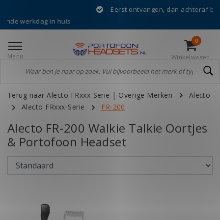
Eerst ontvangen, dan achteraf betalen 
e werkdag in huis
0
Menu
Winkelwagen
Terug naar Alecto FRxxx-Serie
|
Overige Merken
Alecto
Alecto FRxxx-Serie
FR-200
Alecto FR-200 Walkie Talkie Oortjes
& Portofoon Headset