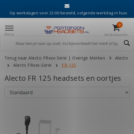
E
erkdagen voor 22:00 besteld, volgende werkdag in huis
0
Menu
Winkelwagen
Terug naar Alecto FRxxx-Serie
|
Overige Merken
Alecto
Alecto FRxxx-Serie
FR-125
Alecto FR 125 headsets en oortjes