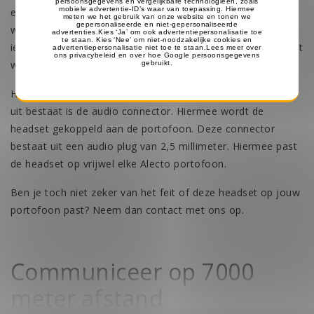
eenvoudig te bedienen en kan door iedereen gebruikt
worden. De spreeksleutel is door de clip gemakkelijk aan
ieder kledingstuk te bevestigen. Hierdoor houd je tijdens het
werk je handen vrij.
Het laatste onderdeel waar deze Alecto portofoon headset
uit bestaat is de audio connector. Hiermee wordt de
headset gekoppeld aan de portofoon. Deze connector
bestaat uit een audio plug van 2,5 millimeter. Hiermee past
de headset op vrijwel elke Alecto portofoon.
Ben je toch niet zeker van het feit of deze headset op jouw
portofoon past? Neem dan
contact
met ons op.
Communiceer op 7000
meter afstand