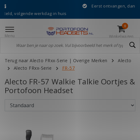
Eerst ontvangen, dan achteraf 
volgende werkdag in huis
0
Menu
Winkelwagen
Terug naar Alecto FRxx-Serie
|
Overige Merken
Alecto
Alecto FRxx-Serie
FR-57
Alecto FR-57 Walkie Talkie Oortjes &
Portofoon Headset