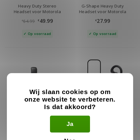
Heavy Duty Stereo
G-Shape Heavy Duty
Headset voor Motorola
Headset voor Motorola
49.99
27.99
64.99
€
€
€
Op voorraad
Op voorraad
Wij slaan cookies op om
onze website te verbeteren.
Is dat akkoord?
D-Shape Motorola
G-Bud Motorola Portofoon
Ja
Portofoon Oortjes
Oortje 2pin
15.99
23.99
29.99
€
€
€