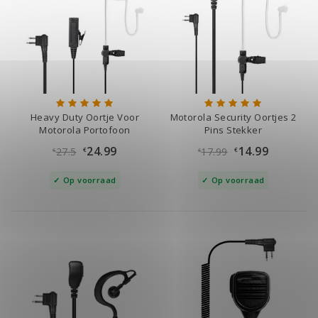
Heavy Duty Oortje Voor
Motorola Security Oortjes 2
Motorola Portofoon
Pins Stekker
24.99
14.99
27.5
17.99
€
€
€
€
Op voorraad
Op voorraad