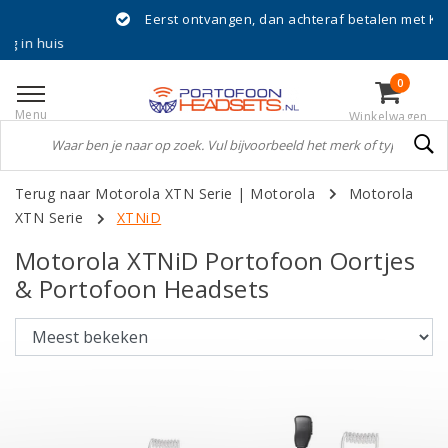
Eerst ontvangen, dan achteraf betalen met Klarna!
huis
0
Menu
Winkelwagen
Terug naar Motorola XTN Serie
|
Motorola
Motorola
XTN Serie
XTNiD
Motorola XTNiD Portofoon Oortjes
& Portofoon Headsets