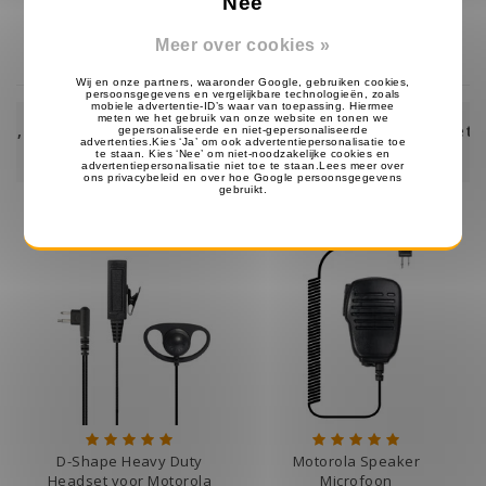
Nee
Op voorraad
Op voorraad
Meer over cookies »
Eerst ontvangen, dan achteraf betalen
met Klarna!
D-Shape Heavy Duty
Motorola Speaker
Headset voor Motorola
Microfoon