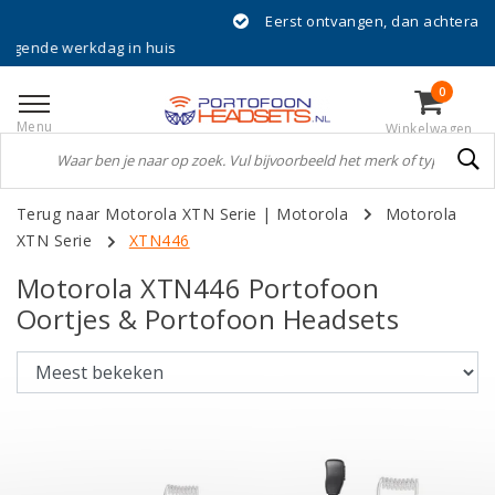
Eerst ontvangen, dan achteraf betalen met K
dag in huis
0
Menu
Winkelwagen
Terug naar Motorola XTN Serie
|
Motorola
Motorola
XTN Serie
XTN446
Motorola XTN446 Portofoon
Oortjes & Portofoon Headsets