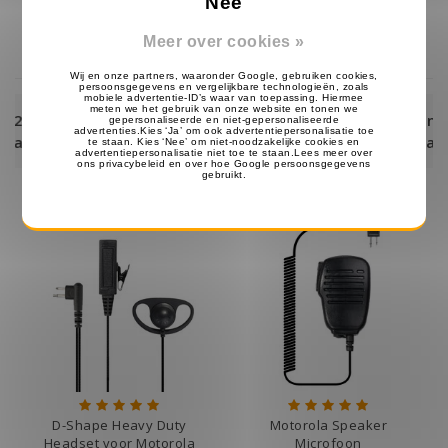
Nee
Op voorraad
Op voorraad
Meer over cookies »
eld,
Eerst ontvangen, dan achteraf bet
met Klarna!
D-Shape Heavy Duty
Motorola Speaker
Headset voor Motorola
Microfoon