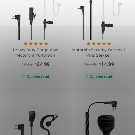
Heavy Duty Oortje Voor
Motorola Security Oortjes 2
Motorola Portofoon
Pins Stekker
24.99
14.99
27.5
17.99
€
€
€
€
Op voorraad
Op voorraad