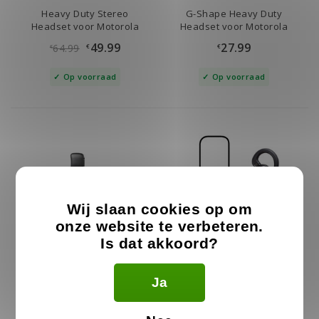
Heavy Duty Stereo
G-Shape Heavy Duty
Headset voor Motorola
Headset voor Motorola
49.99
27.99
64.99
€
€
€
Op voorraad
Op voorraad
Wij slaan cookies op om
onze website te verbeteren.
Is dat akkoord?
D-Shape Motorola
G-Bud Motorola Portofoon
Ja
Portofoon Oortjes
Oortje 2pin
15.99
23.99
29.99
€
€
€