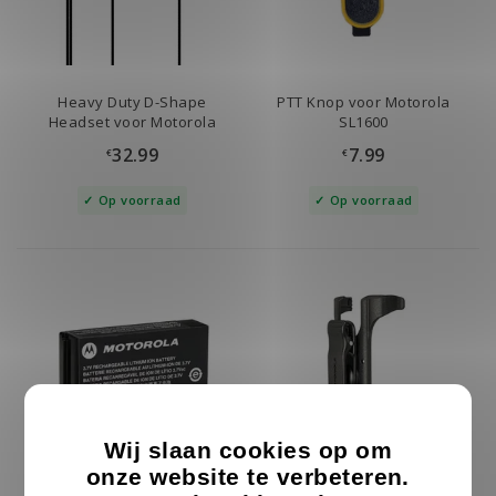
Heavy Duty D-Shape
PTT Knop voor Motorola
Headset voor Motorola
SL1600
TLK100 & TLK110
32.99
7.99
€
€
Op voorraad
Op voorraad
Wij slaan cookies op om
onze website te verbeteren.