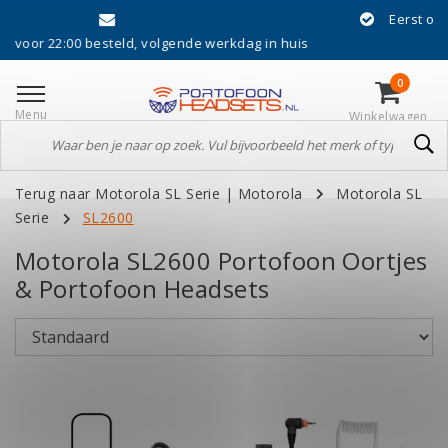
Eerst ontvangen, dan acht
eld, volgende werkdag in huis
0
Menu
Winkelwagen
Terug naar Motorola SL Serie
|
Motorola
Motorola SL
Serie
SL2600
Motorola SL2600 Portofoon Oortjes
& Portofoon Headsets