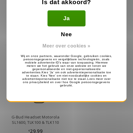
Is dat akkoord?
Motorola PMNN4468 Accu
Motorola SL1600 & SL2600
2300Mah voor SL1600 /
Holster PMLN7190A
SL4000
Ja
59.9
19.99
€
€
Op voorraad
Op voorraad
Nee
Meer over cookies »
G-Bud Headset Motorola
SL1600, TLK100 & TLK110
29.99
€